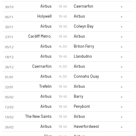
-
Airbus
Caernarfon
19:45
30/10
-
Holywell
Airbus
19:45
06/11
-
Airbus
Colwyn Bay
19:45
20/11
-
Cardiff Metro.
Airbus
19:45
27/11
-
Airbus
Briton Ferry
14:30
05/12
Airbus UK Broughton 26-27 sezonu | Premier Lig'de 10. sırad
-
Airbus
Llandudno
19:45
18/12
-
Caernarfon
Airbus
14:30
26/12
-
Airbus
Connahs Quay
14:30
01/01
-
Trefelin
Airbus
19:45
22/01
-
Airbus
Barry
19:45
05/02
-
Airbus
Penybont
19:45
12/02
-
The New Saints
Airbus
19:45
19/02
-
Airbus
Haverfordwest
19:45
26/02