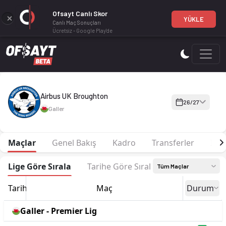
Ofsayt Canlı Skor
YÜKLE
Canlı Maç Sonuçları
Ücretsiz - Google Play'de
Airbus UK Broughton 26-27 sezonu | Premier Lig'de 10. sırad
Airbus UK Broughton
26/27
Galler
Maçlar
Genel Bakış
Kadro
Transferler
İsta
Lige Göre Sırala
Tarihe Göre Sırala
Tüm Maçlar
Tarih
Maç
Durum
Galler - Premier Lig