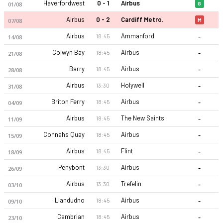
Haverfordwest
0 - 1
Airbus
01/08
G
Airbus
0 - 2
Cardiff Metro.
07/08
M
-
Airbus
Ammanford
18:45
14/08
-
Colwyn Bay
Airbus
18:45
21/08
-
Barry
Airbus
18:45
28/08
-
Airbus
Holywell
13:30
31/08
-
Briton Ferry
Airbus
18:45
04/09
-
Airbus
The New Saints
18:45
11/09
-
Connahs Quay
Airbus
18:45
15/09
-
Airbus
Flint
18:45
18/09
-
Penybont
Airbus
13:30
26/09
-
Airbus
Trefelin
13:30
03/10
-
Llandudno
Airbus
18:45
09/10
-
Cambrian
Airbus
18:45
23/10