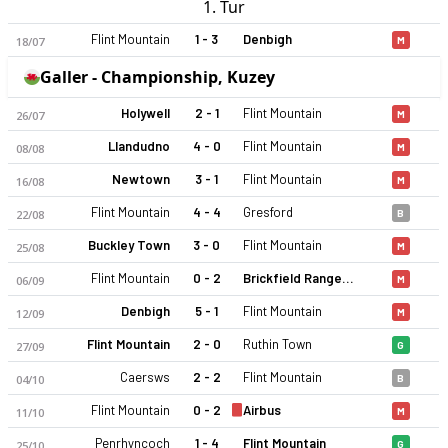
1. Tur
Flint Mountain
1 - 3
Denbigh
18/07
M
Galler - Championship, Kuzey
Holywell
2 - 1
Flint Mountain
26/07
M
Llandudno
4 - 0
Flint Mountain
08/08
M
Newtown
3 - 1
Flint Mountain
16/08
M
Flint Mountain
4 - 4
Gresford
22/08
B
Buckley Town
3 - 0
Flint Mountain
25/08
M
Flint Mountain
0 - 2
Brickfield Rangers
06/09
M
Denbigh
5 - 1
Flint Mountain
12/09
M
Flint Mountain
2 - 0
Ruthin Town
27/09
G
Caersws
2 - 2
Flint Mountain
04/10
B
Flint Mountain
0 - 2
Airbus
11/10
M
Penrhyncoch
1 - 4
Flint Mountain
25/10
G