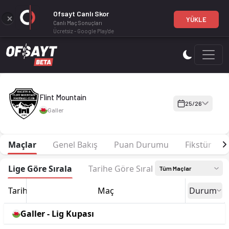
Ofsayt Canlı Skor
YÜKLE
Canlı Maç Sonuçları
Ücretsiz - Google Play'de
Flint Mountain 25-26 sezonu | Championship, Kuzey'de 14. sı
Flint Mountain
25/26
Galler
Maçlar
Genel Bakış
Puan Durumu
Fikstür
Lige Göre Sırala
Tarihe Göre Sırala
Tüm Maçlar
Tarih
Maç
Durum
Galler - Lig Kupası