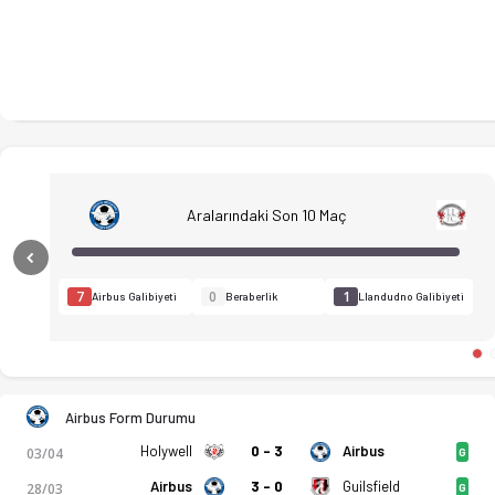
Aralarındaki Son 10 Maç
Previous
7
0
1
Airbus Galibiyeti
Beraberlik
Llandudno Galibiyeti
Airbus Form Durumu
Holywell
0 - 3
Airbus
03/04
G
Airbus
3 - 0
Guilsfield
28/03
G