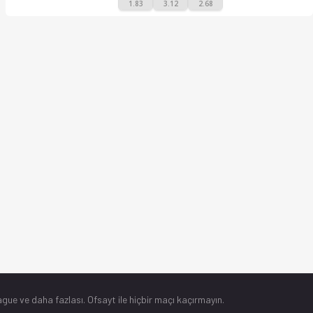
1.83
3.12
2.68
gue ve daha fazlası. Ofsayt ile hiçbir maçı kaçırmayın.