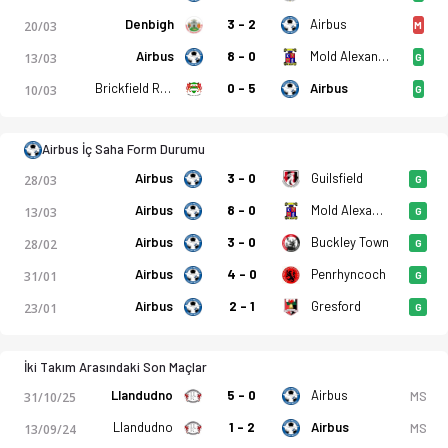
Denbigh
3 - 2
Airbus
20/03
M
Galler - Championship, Kuzey - 30. Hafta - Airbus UK Broughto
Airbus
8 - 0
Mold Alexandra
13/03
G
Brickfield Rangers
0 - 5
Airbus
10/03
G
Airbus İç Saha Form Durumu
Airbus
3 - 0
Guilsfield
28/03
G
Airbus
8 - 0
Mold Alexandra
13/03
G
Airbus
3 - 0
Buckley Town
28/02
G
Airbus
4 - 0
Penrhyncoch
31/01
G
Airbus
2 - 1
Gresford
23/01
G
İki Takım Arasındaki Son Maçlar
Llandudno
5 - 0
Airbus
MS
31/10/25
Llandudno
1 - 2
Airbus
MS
13/09/24