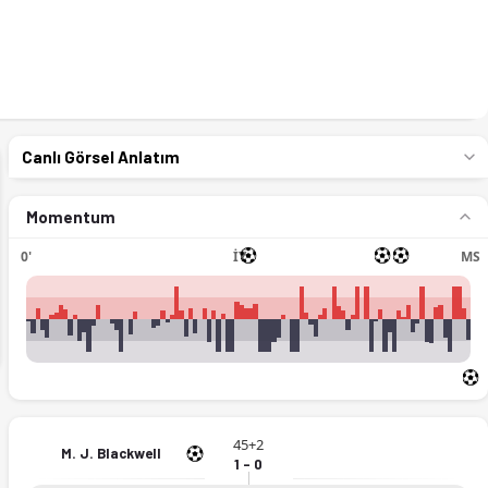
Canlı Görsel Anlatım
Momentum
0'
İY
MS
ext
45+2
M. J. Blackwell
1 - 0