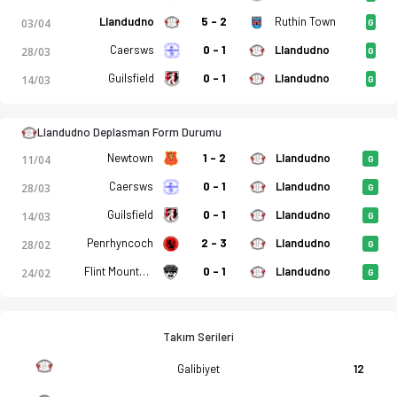
Llandudno
5 - 2
Ruthin Town
03/04
G
n 3-1 Llandudno bitti. Goller: M. J. Blackwell, D. Warren, M. 
Caersws
0 - 1
Llandudno
28/03
G
Guilsfield
0 - 1
Llandudno
14/03
G
Llandudno Deplasman Form Durumu
Newtown
1 - 2
Llandudno
11/04
G
Caersws
0 - 1
Llandudno
28/03
G
Guilsfield
0 - 1
Llandudno
14/03
G
Penrhyncoch
2 - 3
Llandudno
28/02
G
Flint Mountain
0 - 1
Llandudno
24/02
G
Takım Serileri
Galibiyet
12