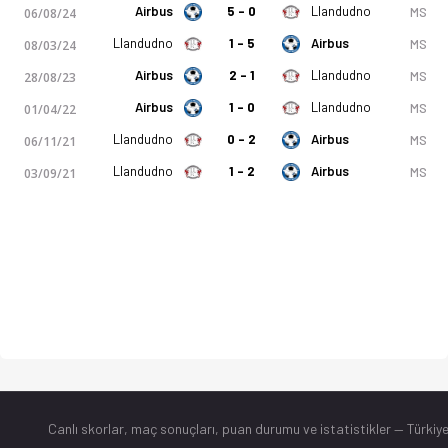
Airbus
5 - 0
Llandudno
MS
06/08/24
Llandudno
1 - 5
Airbus
MS
08/03/24
Airbus
2 - 1
Llandudno
MS
28/08/23
Airbus
1 - 0
Llandudno
MS
01/04/22
Llandudno
0 - 2
Airbus
MS
06/11/21
Llandudno
1 - 2
Airbus
MS
03/09/21
Canlı skorlar
, maç sonuçları, puan durumu ve istatistikler — Türkiye