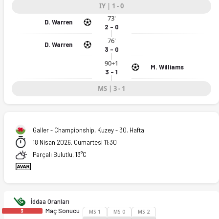
IY | 1 - 0
73'
Williams. Özet, kadro ve istatistikler Ofsayt'ta. (18.04.2026)
D. Warren
2 - 0
76'
D. Warren
3 - 0
90+1
M. Williams
3 - 1
MS | 3 - 1
Galler - Championship, Kuzey - 30. Hafta
18 Nisan 2026, Cumartesi 11:30
Parçalı Bulutlu, 13°C
İddaa Oranları
Maç Sonucu
3
MS 1
MS 0
MS 2