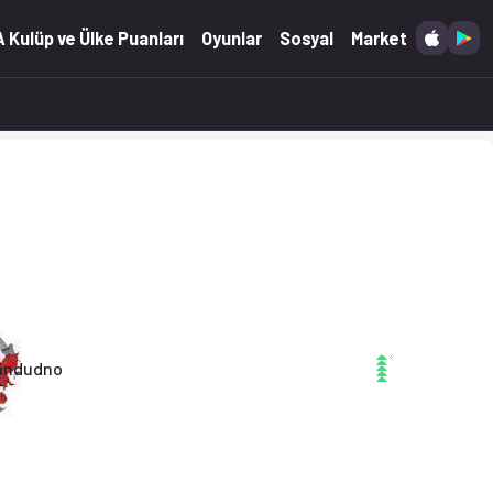
Williams. Özet, kadro ve istatistikler Ofsayt'ta. (18.04.2026)
 Kulüp ve Ülke Puanları
Oyunlar
Sosyal
Market
andudno