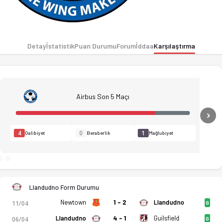
Detay
İstatistik
Puan Durumu
Forum
İddaa
Karşılaştırma
Airbus Son 5 Maçı
N
4
0
1
Galibiyet
Beraberlik
Mağlubiyet
Llandudno Form Durumu
Newtown
1 - 2
Llandudno
11/04
G
Llandudno
4 - 1
Guilsfield
06/04
G