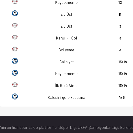
Kaybetmeme
12
2.5 Üst
11
2.5 Üst
3
Karşılıklı Gol
3
Gol yeme
3
Galibiyet
13/14
Kaybetmeme
13/14
İlk Golü Atma
13/14
Kalesini gole kapatma
4/5
’nin en hızlı spor takip platformu. Süper Lig, UEFA Şampiyonlar Ligi, Eurolea