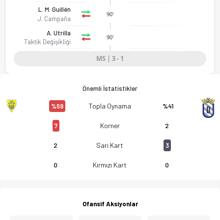
L. M. Guillén
90'
J. Campaña
A. Utrilla
90'
Taktik Değişikliği
MS | 3 - 1
Önemli İstatistikler
Topla Oynama
%59
%41
Korner
7
2
Sarı Kart
2
3
Kırmızı Kart
0
0
Ofansif Aksiyonlar