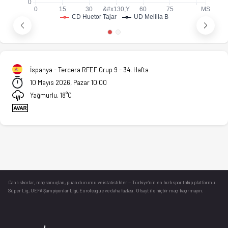
İspanya - Tercera RFEF Grup 9 - 34. Hafta
10 Mayıs 2026, Pazar 10:00
Yağmurlu, 18°C
Canlı skorlar
, maç sonuçları, puan durumu ve istatistikler — Türkiye’nin en hızlı spor takip platformu.
Süper Lig, UEFA Şampiyonlar Ligi, Euroleague ve daha fazlası. Ofsayt ile hiçbir maçı kaçırmayın.