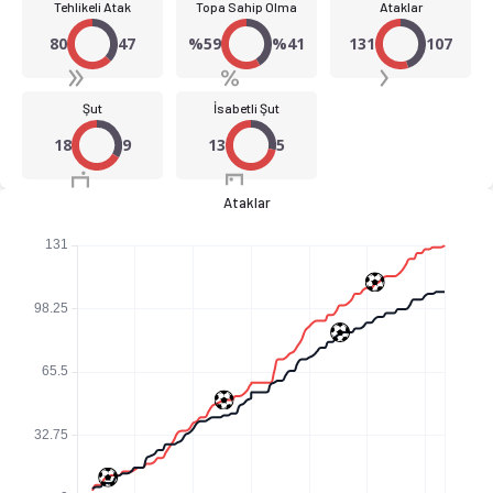
Tehlikeli Atak
Topa Sahip Olma
Ataklar
80
47
%59
%41
131
107
Şut
İsabetli Şut
18
9
13
5
Ataklar