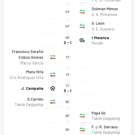
Soliman Mimun
63'
A. A. Mohamed
A. León
63'
G. E. Guevara
I.Mwanza
68'
2 - 1
Penaltı
Francisco Serafín
Cobos Gómez
73'
Marco García
Manu Hita
73'
Eric Rodríguez Orta
77'
J. Campaña
3 - 1
D.Carrillo
86'
Taktik Değişikliği
Pepe Gil
86'
Taktik Değişikliği
F. J. R. Serrano
86'
CD Huetor Tajar - UD Melilla B 3-1 bitti. Gol anları, kadro, i
Taktik Değişikliği