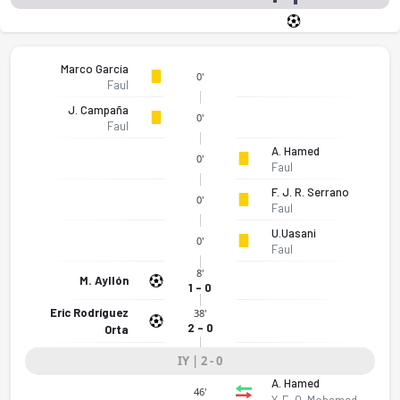
Marco García
0'
Faul
J. Campaña
0'
Faul
A. Hamed
0'
Faul
F. J. R. Serrano
0'
Faul
U.Uasani
0'
Faul
8'
M. Ayllón
1 - 0
Eric Rodríguez
38'
2 - 0
Orta
IY | 2 - 0
A. Hamed
46'
Y. E. O. Mohamed