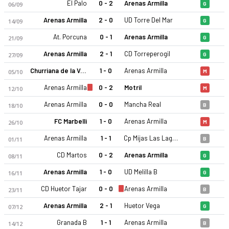
El Palo
0 - 2
Arenas Armilla
06/09
G
Arenas Armilla
2 - 0
UD Torre Del Mar
14/09
G
At. Porcuna
0 - 1
Arenas Armilla
21/09
G
Arenas Armilla
2 - 1
CD Torreperogil
27/09
G
Churriana de la Vega CF
1 - 0
Arenas Armilla
05/10
M
Arenas Armilla
0 - 2
Motril
12/10
M
Arenas Armilla
0 - 0
Mancha Real
18/10
B
FC Marbelli
1 - 0
Arenas Armilla
26/10
M
Arenas Armilla
1 - 1
Cp Mijas Las Lagunas
01/11
B
CD Martos
0 - 2
Arenas Armilla
08/11
G
Arenas Armilla
1 - 0
UD Melilla B
16/11
G
CD Huetor Tajar
0 - 0
Arenas Armilla
23/11
B
Arenas Armilla
2 - 1
Huetor Vega
07/12
G
Granada B
1 - 1
Arenas Armilla
14/12
B