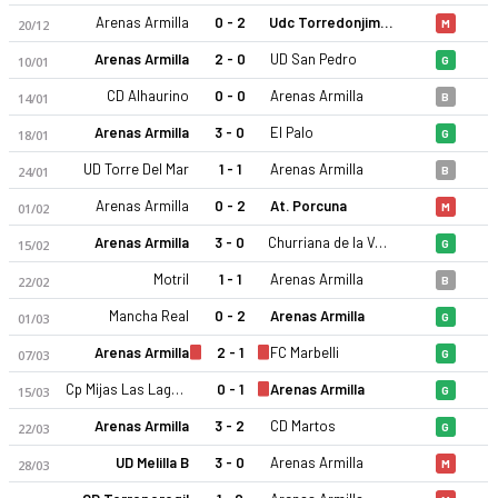
Arenas Armilla
0 - 2
Udc Torredonjimeno
20/12
M
Arenas Armilla
2 - 0
UD San Pedro
10/01
G
CD Alhaurino
0 - 0
Arenas Armilla
14/01
B
Arenas Armilla
3 - 0
El Palo
18/01
G
UD Torre Del Mar
1 - 1
Arenas Armilla
24/01
B
Arenas Armilla 25-26 sezonu | Tercera RFEF Grup 9'de 4. sıra
Arenas Armilla
0 - 2
At. Porcuna
01/02
M
Arenas Armilla
3 - 0
Churriana de la Vega CF
15/02
G
Motril
1 - 1
Arenas Armilla
22/02
B
Mancha Real
0 - 2
Arenas Armilla
01/03
G
Arenas Armilla
2 - 1
FC Marbelli
07/03
G
Cp Mijas Las Lagunas
0 - 1
Arenas Armilla
15/03
G
Arenas Armilla
3 - 2
CD Martos
22/03
G
UD Melilla B
3 - 0
Arenas Armilla
28/03
M