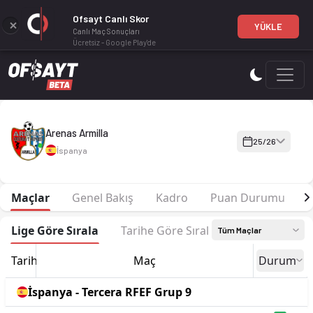
Ofsayt Canlı Skor
YÜKLE
Canlı Maç Sonuçları
Ücretsiz - Google Play'de
Arenas Armilla 25-26 sezonu | Tercera RFEF Grup 9'de 4. sıra
Arenas Armilla
25/26
İspanya
Maçlar
Genel Bakış
Kadro
Puan Durumu
F
Lige Göre Sırala
Tarihe Göre Sırala
Tüm Maçlar
Tarih
Maç
Durum
İspanya - Tercera RFEF Grup 9