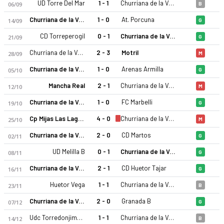
UD Torre Del Mar
1 - 1
Churriana de la Vega CF
06/09
B
Churriana de la Vega CF
1 - 0
At. Porcuna
14/09
G
CD Torreperogil
0 - 1
Churriana de la Vega CF
21/09
G
Churriana de la Vega CF
2 - 3
Motril
28/09
M
Churriana de la Vega CF
1 - 0
Arenas Armilla
05/10
G
Mancha Real
2 - 1
Churriana de la Vega CF
12/10
M
Churriana de la Vega CF
1 - 0
FC Marbelli
19/10
G
Cp Mijas Las Lagunas
4 - 0
Churriana de la Vega CF
25/10
M
Churriana de la Vega CF
2 - 0
CD Martos
02/11
G
UD Melilla B
0 - 1
Churriana de la Vega CF
08/11
G
Churriana de la Vega CF
2 - 1
CD Huetor Tajar
16/11
G
Huetor Vega
1 - 1
Churriana de la Vega CF
23/11
B
Churriana de la Vega CF
2 - 0
Granada B
07/12
G
Udc Torredonjimeno
1 - 1
Churriana de la Vega CF
14/12
B