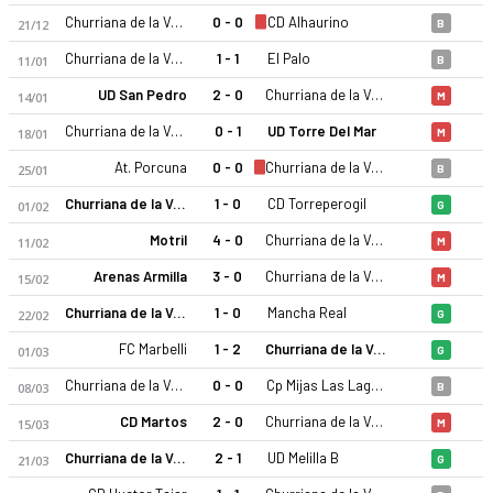
Churriana de la Vega CF
0 - 0
CD Alhaurino
21/12
B
Churriana de la Vega CF
1 - 1
El Palo
11/01
B
UD San Pedro
2 - 0
Churriana de la Vega CF
14/01
M
Churriana de la Vega CF
0 - 1
UD Torre Del Mar
18/01
M
At. Porcuna
0 - 0
Churriana de la Vega CF
25/01
B
Churriana de la Vega CF 25-26 sezonu | Tercera RFEF Grup 9'd
Churriana de la Vega CF
1 - 0
CD Torreperogil
01/02
G
Motril
4 - 0
Churriana de la Vega CF
11/02
M
Arenas Armilla
3 - 0
Churriana de la Vega CF
15/02
M
Churriana de la Vega CF
1 - 0
Mancha Real
22/02
G
FC Marbelli
1 - 2
Churriana de la Vega CF
01/03
G
Churriana de la Vega CF
0 - 0
Cp Mijas Las Lagunas
08/03
B
CD Martos
2 - 0
Churriana de la Vega CF
15/03
M
Churriana de la Vega CF
2 - 1
UD Melilla B
21/03
G