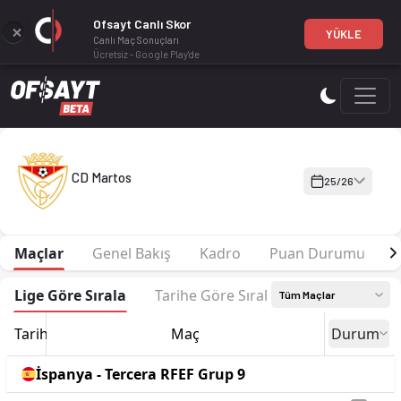
Ofsayt Canlı Skor
YÜKLE
Canlı Maç Sonuçları
Ücretsiz - Google Play'de
CD Martos 25-26 sezonu | Tercera RFEF Grup 9'de 16. sırada,
CD Martos
25/26
Maçlar
Genel Bakış
Kadro
Puan Durumu
F
Lige Göre Sırala
Tarihe Göre Sırala
Tüm Maçlar
Tarih
Maç
Durum
İspanya - Tercera RFEF Grup 9