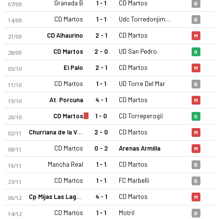
Granada B
1 - 1
CD Martos
07/09
B
CD Martos
1 - 1
Udc Torredonjimeno
14/09
B
CD Alhaurino
2 - 1
CD Martos
21/09
M
CD Martos
2 - 0
UD San Pedro
28/09
G
El Palo
2 - 1
CD Martos
05/10
M
CD Martos
1 - 1
UD Torre Del Mar
11/10
B
At. Porcuna
4 - 1
CD Martos
19/10
M
CD Martos
1 - 0
CD Torreperogil
26/10
G
Churriana de la Vega CF
2 - 0
CD Martos
02/11
M
CD Martos
0 - 2
Arenas Armilla
08/11
M
Mancha Real
1 - 1
CD Martos
16/11
B
CD Martos
1 - 1
FC Marbelli
23/11
B
Cp Mijas Las Lagunas
4 - 1
CD Martos
06/12
M
CD Martos
1 - 1
Motril
14/12
B