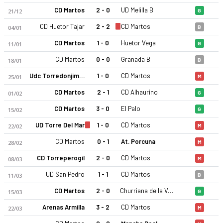
CD Martos
2 - 0
UD Melilla B
21/12
G
CD Huetor Tajar
2 - 2
CD Martos
04/01
B
CD Martos
1 - 0
Huetor Vega
11/01
G
CD Martos
0 - 0
Granada B
18/01
B
Udc Torredonjimeno
1 - 0
CD Martos
25/01
M
CD Martos 25-26 sezonu | Tercera RFEF Grup 9'de 16. sırada,
CD Martos
2 - 1
CD Alhaurino
01/02
G
CD Martos
3 - 0
El Palo
15/02
G
UD Torre Del Mar
1 - 0
CD Martos
22/02
M
CD Martos
0 - 1
At. Porcuna
28/02
M
CD Torreperogil
2 - 0
CD Martos
08/03
M
UD San Pedro
1 - 1
CD Martos
11/03
B
CD Martos
2 - 0
Churriana de la Vega CF
15/03
G
Arenas Armilla
3 - 2
CD Martos
22/03
M