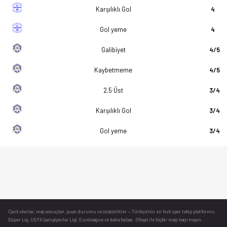
Karşılıklı Gol
4
Gol yeme
4
Galibiyet
4/5
Kaybetmeme
4/5
2.5 Üst
3/4
Karşılıklı Gol
3/4
Gol yeme
3/4
Canlı skorlar
, maç sonuçları, puan durumu ve istatistikler — Türkiye’nin en hızlı spor takip platformu.
Süper Lig, UEFA Şampiyonlar Ligi, Euroleague ve daha fazlası. Ofsayt ile hiçbir maçı kaçırmayın.