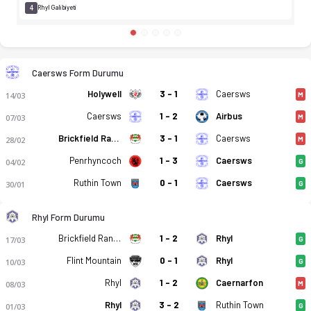
4
Rhyl Galibiyeti
Caersws Form Durumu
Holywell
3 - 1
Caersws
14/03
M
Caersws
1 - 2
Airbus
07/03
M
Brickfield Rangers
3 - 1
Caersws
28/02
M
Penrhyncoch
1 - 3
Caersws
04/02
G
Ruthin Town
0 - 1
Caersws
30/01
G
Rhyl Form Durumu
Brickfield Rangers
1 - 2
Rhyl
17/03
G
Flint Mountain
0 - 1
Rhyl
10/03
G
Rhyl
1 - 2
Caernarfon
08/03
M
Rhyl
3 - 2
Ruthin Town
01/03
G