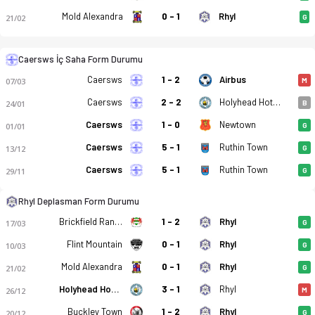
Mold Alexandra
0 - 1
Rhyl
21/02
G
Caersws İç Saha Form Durumu
Caersws
1 - 2
Airbus
07/03
M
Caersws
2 - 2
Holyhead Hotspur
24/01
B
Caersws
1 - 0
Newtown
01/01
G
Caersws
5 - 1
Ruthin Town
13/12
G
Galler - Championship, Kuzey - 27. Hafta - Caersws 1-0 Rhyl bi
Caersws
5 - 1
Ruthin Town
29/11
G
Rhyl Deplasman Form Durumu
Brickfield Rangers
1 - 2
Rhyl
17/03
G
Flint Mountain
0 - 1
Rhyl
10/03
G
Mold Alexandra
0 - 1
Rhyl
21/02
G
Holyhead Hotspur
3 - 1
Rhyl
26/12
M
Buckley Town
1 - 2
Rhyl
20/12
G