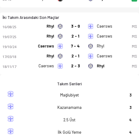
İki Takım Arasındaki Son Maçlar
Rhyl
3 - 0
Caersws
MS
16/08/25
Rhyl
2 - 1
Caersws
MS
19/07/25
Caersws
7 - 4
Rhyl
MS
19/10/24
Rhyl
2 - 1
Caersws
MS
17/03/18
Caersws
2 - 3
Rhyl
MS
18/11/17
Takım Serileri
Mağlubiyet
3
Kazanamama
3
2.5 Üst
4
İlk Golü Yeme
4