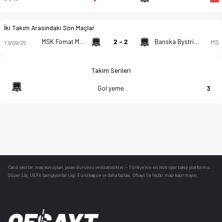
İki Takım Arasındaki Son Maçlar
MSK Fomat Martin U19
2 - 2
Banska Bystrica U19
MS
13/09/25
Takım Serileri
Gol yeme
3
Canlı skorlar
, maç sonuçları, puan durumu ve istatistikler — Türkiye’nin en hızlı spor takip platformu.
Süper Lig, UEFA Şampiyonlar Ligi, Euroleague ve daha fazlası. Ofsayt ile hiçbir maçı kaçırmayın.