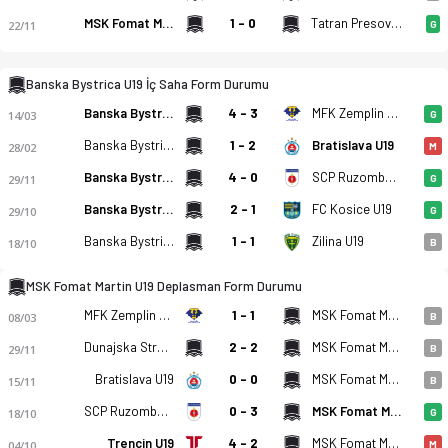
MSK Fomat Martin U19
1 - 0
Tatran Presov U19
22/11
G
Banska Bystrica U19 İç Saha Form Durumu
Banska Bystrica U19
4 - 3
MFK Zemplin Michalovce U19
14/03
G
Banska Bystrica U19
1 - 2
Bratislava U19
28/02
M
Banska Bystrica U19
4 - 0
SCP RuzomberokU19
29/11
G
Banska Bystrica U19
2 - 1
FC Kosice U19
29/10
G
Banska Bystrica U19
1 - 1
Zilina U19
18/10
B
MSK Fomat Martin U19 Deplasman Form Durumu
MFK Zemplin Michalovce U19
1 - 1
MSK Fomat Martin U19
08/03
B
Dunajska Streda U19
2 - 2
MSK Fomat Martin U19
29/11
B
Bratislava U19
0 - 0
MSK Fomat Martin U19
15/11
B
SCP RuzomberokU19
0 - 3
MSK Fomat Martin U19
18/10
G
Trencin U19
4 - 2
MSK Fomat Martin U19
04/10
M