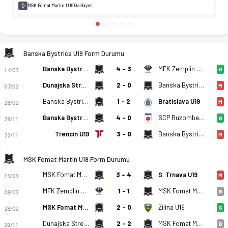
0
MSK Fomat Martin U19 Galibiyeti
Banska Bystrica U19 Form Durumu
Banska Bystrica U19
4 - 3
MFK Zemplin Michalovce U19
14/03
G
Dunajska Streda U19
2 - 0
Banska Bystrica U19
07/03
M
Banska Bystrica U19
1 - 2
Bratislava U19
28/02
M
Banska Bystrica U19
4 - 0
SCP RuzomberokU19
29/11
G
Trencin U19
3 - 0
Banska Bystrica U19
22/11
M
MSK Fomat Martin U19 Form Durumu
MSK Fomat Martin U19
3 - 4
S. Trnava U19
15/03
M
MFK Zemplin Michalovce U19
1 - 1
MSK Fomat Martin U19
08/03
B
MSK Fomat Martin U19
2 - 0
Zilina U19
28/02
G
MFK Dukla Banska Bystrica U19 - MSK Fomat Martin U19 2-2 bit
Dunajska Streda U19
2 - 2
MSK Fomat Martin U19
29/11
B