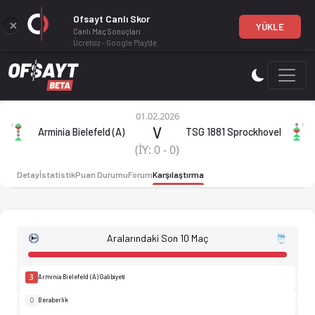
Ofsayt Canlı Skor
YÜKLE
Canlı Maç Sonuçları
Ücretsiz - Google Play'de
Arminia Bielefeld (A) - TSG 1881 Sprockhovel 01.02.2026 tarihi
01.02.2026
V
Arminia Bielefeld (A)
TSG 1881 Sprockhovel
Arminia Bielefeld (A) 0-0 TSG 18
(İY:
0
-
0
)
Detay
İstatistik
Puan Durumu
Forum
Karşılaştırma
Aralarındaki Son 10 Maç
3
Arminia Bielefeld (A) Galibiyeti
0
Beraberlik