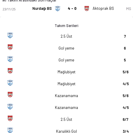
Nurdağı BS
4 - 0
Aktoprak BS
MS
23/11/25
Takım Serileri
2.5 Üst
7
Gol yeme
6
Gol yeme
5
Mağlubiyet
5/6
Mağlubiyet
4/5
Kazanamama
5/6
Kazanamama
4/5
2.5 Üst
6/7
Karşılıklı Gol
3/4