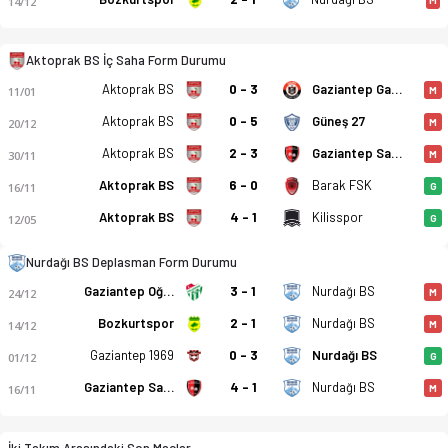
14/12
Aktoprak BS İç Saha Form Durumu
Aktoprak BS
0 - 3
Gaziantep Gazispor
11/01
M
Aktoprak Belediyespor - Nurdağı Belediyespor 3-2 bitti. Gol a
Aktoprak BS
0 - 5
Güneş 27
20/12
M
Aktoprak BS
2 - 3
Gaziantep Sanayi Esnafspor
30/11
M
Aktoprak BS
6 - 0
Barak FSK
16/11
G
Aktoprak BS
4 - 1
Kilisspor
12/05
G
Nurdağı BS Deplasman Form Durumu
Gaziantep Oğuzspor
3 - 1
Nurdağı BS
24/12
M
Bozkurtspor
2 - 1
Nurdağı BS
14/12
M
Gaziantep 1969
0 - 3
Nurdağı BS
01/12
G
Gaziantep Sanayi Esnafspor
4 - 1
Nurdağı BS
16/11
M
İki Takım Arasındaki Son Maçlar