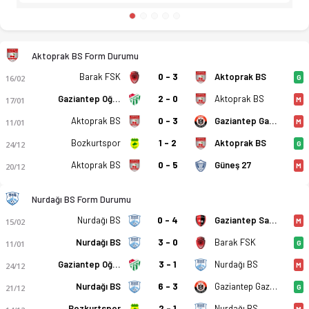
Aktoprak BS Form Durumu
Barak FSK
0 - 3
Aktoprak BS
16/02
G
Gaziantep Oğuzspor
2 - 0
Aktoprak BS
17/01
M
Aktoprak BS
0 - 3
Gaziantep Gazispor
11/01
M
Bozkurtspor
1 - 2
Aktoprak BS
24/12
G
Aktoprak BS
0 - 5
Güneş 27
20/12
M
Nurdağı BS Form Durumu
Nurdağı BS
0 - 4
Gaziantep Sanayi Esnafspor
15/02
M
Nurdağı BS
3 - 0
Barak FSK
11/01
G
Gaziantep Oğuzspor
3 - 1
Nurdağı BS
24/12
M
Nurdağı BS
6 - 3
Gaziantep Gazispor
21/12
G
Bozkurtspor
2 - 1
Nurdağı BS
M