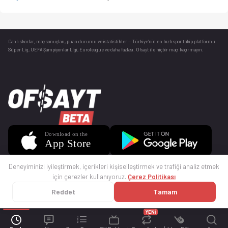
Canlı skorlar
, maç sonuçları, puan durumu ve istatistikler — Türkiye’nin en hızlı spor takip platformu.
Süper Lig, UEFA Şampiyonlar Ligi, Euroleague ve daha fazlası. Ofsayt ile hiçbir maçı kaçırmayın.
Deneyiminizi iyileştirmek, içerikleri kişiselleştirmek ve trafiği analiz etmek
için çerezler kullanıyoruz.
Çerez Politikası
Reddet
Tamam
© 2025 Ofsayt
Kullanım Koşulları
Gizlilik Politikası
Çerez Politikası
İletişim
Sıkça Sorulan Sorular
Künye
YENİ