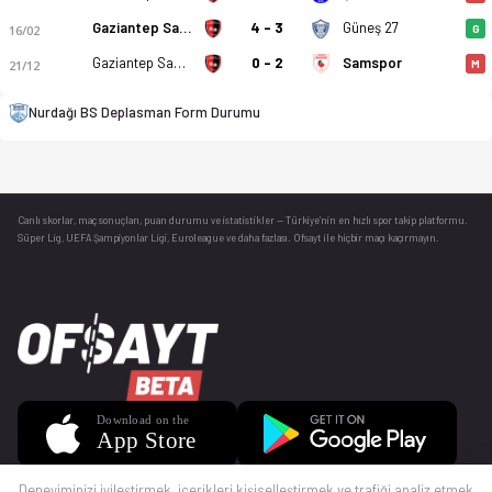
Gaziantep Sanayi Esnafspor
4 - 3
Güneş 27
16/02
G
Gaziantep Sanayi Esnafspor
0 - 2
Samspor
21/12
M
Nurdağı BS Deplasman Form Durumu
Canlı skorlar
, maç sonuçları, puan durumu ve istatistikler — Türkiye’nin en hızlı spor takip platformu.
Süper Lig, UEFA Şampiyonlar Ligi, Euroleague ve daha fazlası. Ofsayt ile hiçbir maçı kaçırmayın.
Deneyiminizi iyileştirmek, içerikleri kişiselleştirmek ve trafiği analiz etmek