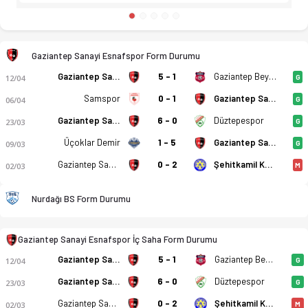
Gaziantep Sanayi Esnafspor Form Durumu
Gaziantep Sanayi Esnafspor
5 - 1
Gaziantep Beykentgücü
12/04
G
Samspor
0 - 1
Gaziantep Sanayi Esnafspor
06/04
G
Sanayi Esnafspor - Nurdağı Belediyespor 4-1 bitti. Gol anları
Gaziantep Sanayi Esnafspor
6 - 0
Düztepespor
23/03
G
Üçoklar Demir
1 - 5
Gaziantep Sanayi Esnafspor
09/03
G
Gaziantep Sanayi Esnafspor
0 - 2
Şehitkamil Karşıyaka
02/03
M
Nurdağı BS Form Durumu
Gaziantep Sanayi Esnafspor İç Saha Form Durumu
Gaziantep Sanayi Esnafspor
5 - 1
Gaziantep Beykentgücü
12/04
G
Gaziantep Sanayi Esnafspor
6 - 0
Düztepespor
23/03
G
Gaziantep Sanayi Esnafspor
0 - 2
Şehitkamil Karşıyaka
02/03
M