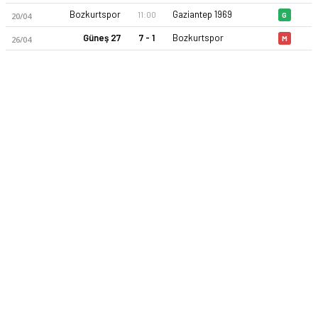
Bozkurtspor
Gaziantep 1969
11:00
20/04
G
Güneş 27
7 - 1
Bozkurtspor
26/04
M
Bozkurtspor 25-26 sezonu | Gaziantep Süper Amatör Ligi'de 7