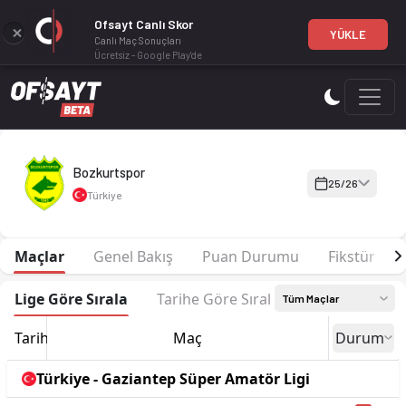
Ofsayt Canlı Skor
YÜKLE
Canlı Maç Sonuçları
Ücretsiz - Google Play'de
Bozkurtspor 25-26 sezonu | Gaziantep Süper Amatör Ligi'de 7
Bozkurtspor
25/26
Türkiye
Maçlar
Genel Bakış
Puan Durumu
Fikstür
Lige Göre Sırala
Tarihe Göre Sırala
Tüm Maçlar
Tarih
Maç
Durum
Türkiye - Gaziantep Süper Amatör Ligi