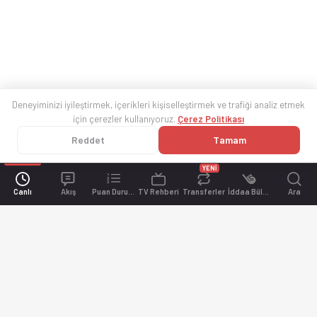
Deneyiminizi iyileştirmek, içerikleri kişiselleştirmek ve trafiği analiz etmek
için çerezler kullanıyoruz.
Çerez Politikası
Reddet
Tamam
YENİ
Canlı
Akış
Puan Durumu
TV Rehberi
Transferler
İddaa Bülteni
Ara