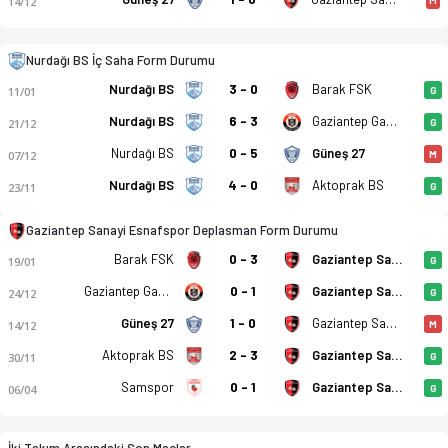
14/12
Nurdağı BS İç Saha Form Durumu
Nurdağı BS
3 - 0
Barak FSK
11/01
G
Nurdağı BS
6 - 3
Gaziantep Gazispor
21/12
G
Nurdağı Belediyespor - Sanayi Esnafspor 0-4 bitti. Gol anları
Nurdağı BS
0 - 5
Güneş 27
07/12
M
Nurdağı BS
4 - 0
Aktoprak BS
23/11
G
Gaziantep Sanayi Esnafspor Deplasman Form Durumu
Barak FSK
0 - 3
Gaziantep Sanayi Esnafspor
19/01
G
Gaziantep Gazispor
0 - 1
Gaziantep Sanayi Esnafspor
24/12
G
Güneş 27
1 - 0
Gaziantep Sanayi Esnafspor
14/12
M
Aktoprak BS
2 - 3
Gaziantep Sanayi Esnafspor
30/11
G
Samspor
0 - 1
Gaziantep Sanayi Esnafspor
06/04
G
İki Takım Arasındaki Son Maçlar