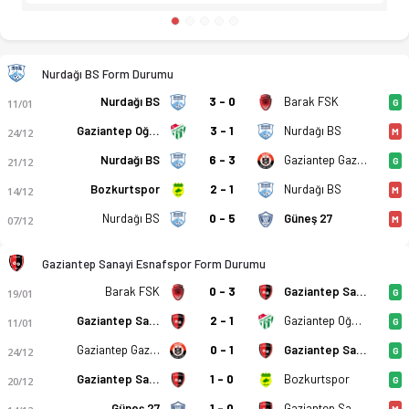
Nurdağı BS Form Durumu
Nurdağı BS
3 - 0
Barak FSK
11/01
G
Gaziantep Oğuzspor
3 - 1
Nurdağı BS
24/12
M
Nurdağı BS
6 - 3
Gaziantep Gazispor
21/12
G
Bozkurtspor
2 - 1
Nurdağı BS
14/12
M
Nurdağı BS
0 - 5
Güneş 27
07/12
M
Gaziantep Sanayi Esnafspor Form Durumu
Barak FSK
0 - 3
Gaziantep Sanayi Esnafspor
19/01
G
Gaziantep Sanayi Esnafspor
2 - 1
Gaziantep Oğuzspor
11/01
G
Gaziantep Gazispor
0 - 1
Gaziantep Sanayi Esnafspor
24/12
G
Gaziantep Sanayi Esnafspor
1 - 0
Bozkurtspor
20/12
G
Güneş 27
1 - 0
Gaziantep Sanayi Esnafspor
M