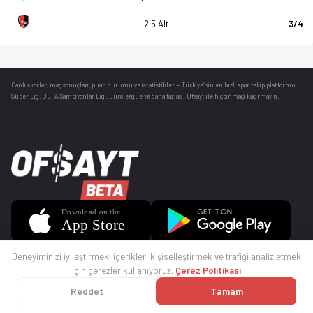
2.5 Alt
3/4
Canlı skorlar
, maç sonuçları, puan durumu ve istatistikler — Türkiye’nin en hızlı spor takip platformu.
Süper Lig, UEFA Şampiyonlar Ligi, Euroleague ve daha fazlası. Ofsayt ile hiçbir maçı kaçırmayın.
Deneyiminizi iyileştirmek, içerikleri kişiselleştirmek ve trafiği analiz etmek
için çerezler kullanıyoruz.
Çerez Politikası
Reddet
Tamam
© 2025 Ofsayt
Kullanım Koşulları
Gizlilik Politikası
Çerez Politikası
İletişim
Sıkça Sorulan Sorular
Künye