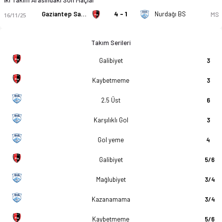
Gaziantep Sanayi Esnafspor
4 - 1
Nurdağı BS
MS
16/11/25
Takım Serileri
Galibiyet
3
Kaybetmeme
3
2.5 Üst
6
Karşılıklı Gol
3
Gol yeme
4
Galibiyet
5/6
Mağlubiyet
3/4
Kazanamama
3/4
Kaybetmeme
5/6