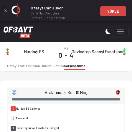
Ofsayt Canlı Skor
YÜKLE
Canlı Maç Sonuçları
Ücretsiz - Google Play'de
Nurdağı Belediyespor - Sanayi Esnafspor 0-4 bitti. Gol anları
MS
Nurdağı BS
Gaziantep Sanayi Esnafspor
Nurdağı Belediyespor 0-4 Sanayi
0
-
4
Detay
İstatistik
Puan Durumu
Forum
Karşılaştırma
Aralarındaki Son 10 Maç
0
Nurdağı BS Galibiyeti
0
Beraberlik
1
Gaziantep Sanayi Esnafspor Galibiyeti