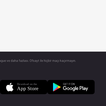
gue ve daha fazlası. Ofsayt ile hiçbir maçı kaçırmayın.