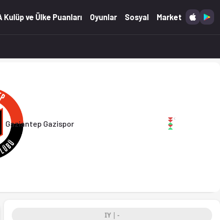
yt'ta. (11.01.2026)
 Kulüp ve Ülke Puanları
Oyunlar
Sosyal
Market
Gaziantep Gazispor
IY | -