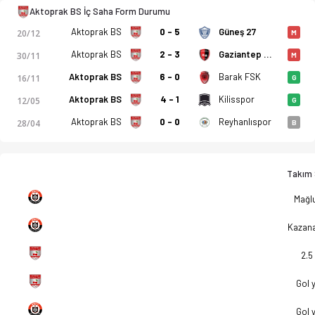
Aktoprak BS İç Saha Form Durumu
Aktoprak BS
0 - 5
Güneş 27
20/12
M
Aktoprak BS
2 - 3
Gaziantep Sanayi Esnafspor
30/11
M
Aktoprak BS
6 - 0
Barak FSK
16/11
G
Aktoprak BS
4 - 1
Kilisspor
12/05
G
Aktoprak BS
0 - 0
Reyhanlıspor
28/04
B
Takım S
Mağlu
Kazan
2.5
Gol 
Gol 