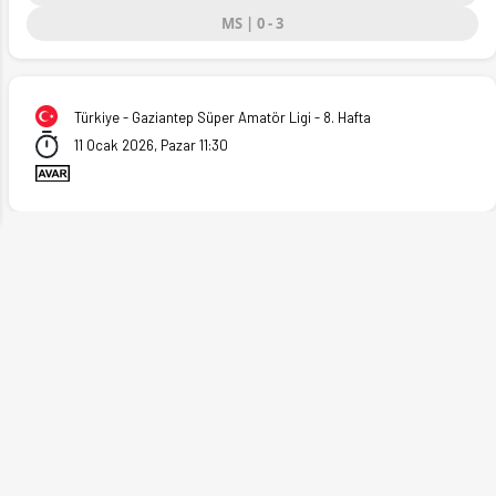
MS | 0 - 3
ext
Türkiye - Gaziantep Süper Amatör Ligi - 8. Hafta
11 Ocak 2026, Pazar 11:30
yt'ta. (11.01.2026)