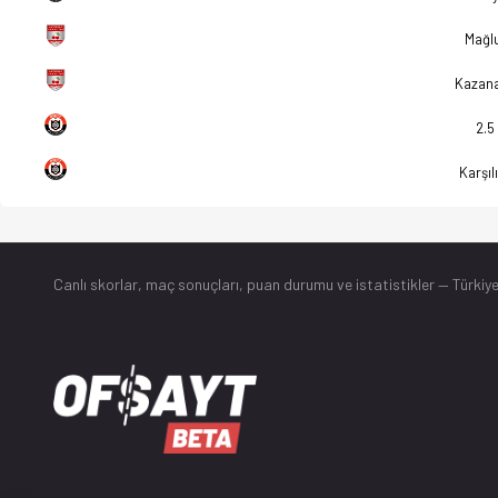
Mağlu
Kazan
2.5
Karşılı
Canlı skorlar
, maç sonuçları, puan durumu ve istatistikler — Türkiye