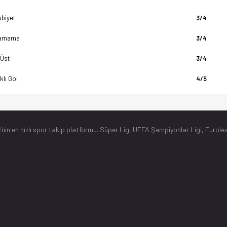
biyet
3/4
amama
3/4
 Üst
3/4
klı Gol
4/5
’nin en hızlı spor takip platformu. Süper Lig, UEFA Şampiyonlar Ligi, Eurolea