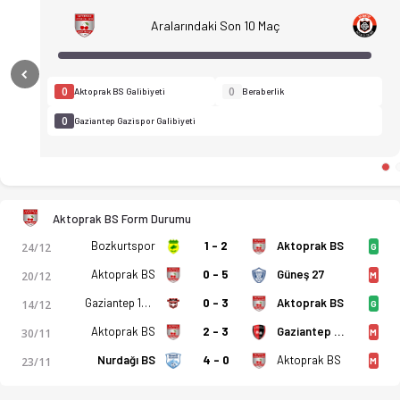
Aralarındaki Son 10 Maç
Previous
0
0
Aktoprak BS Galibiyeti
Beraberlik
0
Gaziantep Gazispor Galibiyeti
Aktoprak BS Form Durumu
Bozkurtspor
1 - 2
Aktoprak BS
24/12
G
Aktoprak BS
0 - 5
Güneş 27
20/12
M
Gaziantep 1969
0 - 3
Aktoprak BS
14/12
G
Aktoprak BS
2 - 3
Gaziantep Sanayi Esnafspor
30/11
M
Aktoprak Belediyespor - Gaziantep Gazispor 0-3 bitti. Gol anl
Nurdağı BS
4 - 0
Aktoprak BS
23/11
M