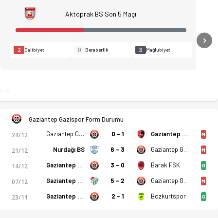
Aktoprak BS Son 5 Maçı
N
2
0
3
Galibiyet
Beraberlik
Mağlubiyet
Gaziantep Gazispor Form Durumu
Gaziantep Gazispor
0 - 1
Gaziantep Sanayi Esnafspor
24/12
M
Nurdağı BS
6 - 3
Gaziantep Gazispor
21/12
M
Gaziantep Gazispor
3 - 0
Barak FSK
14/12
G
Gaziantep Oğuzspor
5 - 2
Gaziantep Gazispor
07/12
M
arı, kadro, istatistikler, puan durumu ve iddaa oranları Ofsa
Gaziantep Gazispor
2 - 1
Bozkurtspor
23/11
G