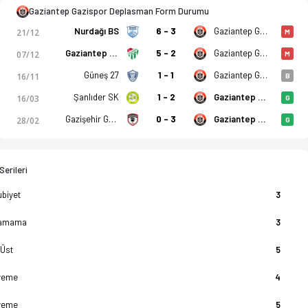
Gaziantep Gazispor Deplasman Form Durumu
Nurdağı BS
6 - 3
Gaziantep Gazispor
21/12
M
Gaziantep Oğuzspor
5 - 2
Gaziantep Gazispor
07/12
M
Güneş 27
1 - 1
Gaziantep Gazispor
16/11
B
Şanlıder SK
1 - 2
Gaziantep Gazispor
16/03
G
Gazişehir Gücü
0 - 3
Gaziantep Gazispor
28/02
G
erileri
biyet
3
amama
3
 Üst
5
yeme
4
yeme
5