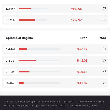
%42.08
77
KG Var
%57.92
106
KG Yok
Toplam Gol Dağılımı
Oran
Maç
%20.22
37
0-1 Gol
%42.08
77
2-3 Gol
%25.68
47
4-5 Gol
%12.02
22
6+ Gol
Canlı skorlar
, maç sonuçları, puan durumu ve istatistikler — Türkiye’nin en hızlı spor takip platformu.
Süper Lig, UEFA Şampiyonlar Ligi, Euroleague ve daha fazlası. Ofsayt ile hiçbir maçı kaçırmayın.