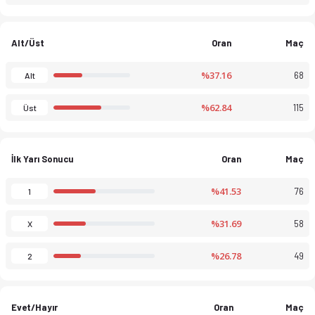
Alt/Üst
Oran
Maç
%37.16
68
Alt
%62.84
115
Üst
İlk Yarı Sonucu
Oran
Maç
%41.53
76
1
%31.69
58
X
%26.78
49
2
Evet/Hayır
Oran
Maç