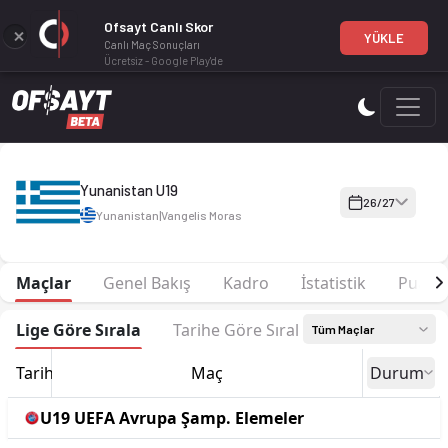
Ofsayt Canlı Skor
YÜKLE
Canlı Maç Sonuçları
Ücretsiz - Google Play'de
Yunanistan U19 26-27 sezonu | U19 UEFA Avrupa Şamp. Elemele
Yunanistan U19
26/27
Yunanistan
|
Vangelis Moras
Maçlar
Genel Bakış
Kadro
İstatistik
Puan 
Lige Göre Sırala
Tarihe Göre Sırala
Tüm Maçlar
Tarih
Maç
Durum
U19 UEFA Avrupa Şamp. Elemeler