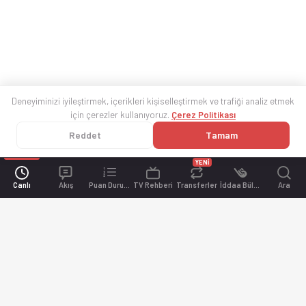
Deneyiminizi iyileştirmek, içerikleri kişiselleştirmek ve trafiği analiz etmek
için çerezler kullanıyoruz.
Çerez Politikası
Reddet
Tamam
YENİ
Canlı
Akış
Puan Durumu
TV Rehberi
Transferler
İddaa Bülteni
Ara