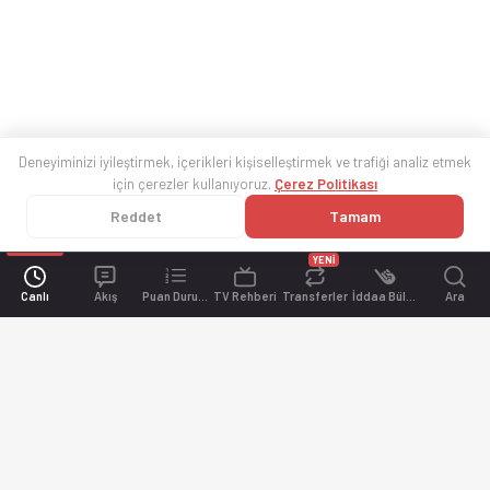
Deneyiminizi iyileştirmek, içerikleri kişiselleştirmek ve trafiği analiz etmek
için çerezler kullanıyoruz.
Çerez Politikası
Reddet
Tamam
YENİ
Canlı
Akış
Puan Durumu
TV Rehberi
Transferler
İddaa Bülteni
Ara