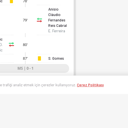
78'
ic
Anísio
Cláudio
79'
Fernandes
Reis Cabral
E. Ferreira
ic
80'
D.
ic
87'
S. Gomes
MS | 0 - 1
ve trafiği analiz etmek için çerezler kullanıyoruz.
Çerez Politikası
EFA Avrupa Şamp. Elemeler Lig A R1, Gr. 6
afta
ran 2026, Salı 15:00
ı Bulutlu, 30°C
sız sahada oynanmaktadır.
Oranları