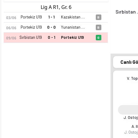
Lig A R1, Gr. 6
Sırb
Portekiz U19
1 - 1
Kazakistan U19
03/06
B
Portekiz U19
0 - 0
Yunanistan U19
06/06
B
Sırbistan U19
0 - 1
Portekiz U19
09/06
G
Canlı G
V. Top
J. Ostoj
A. Il
J. Ostoj