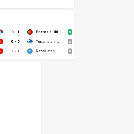
0 - 1
Portekiz U19
G
0 - 0
Yunanistan U19
B
1 - 1
Kazakistan U19
B