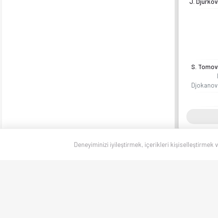
J. Djurkov
S. Tomov
Djokanov
Deneyiminizi iyileştirmek, içerikleri kişiselleştirmek 
U19 U
- 3. H
9 Hazi
Parçal
Taraf
İddaa 