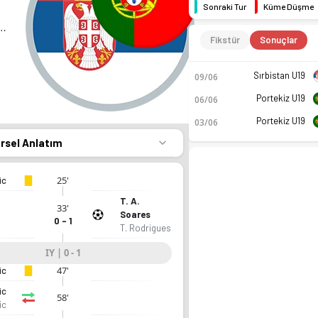
Sonraki Tur
Küme Düşme
istan U19
Fikstür
Sonuçlar
Sırbistan U19
09/06
Portekiz U19
06/06
Portekiz U19
03/06
örsel Anlatım
25'
ic
T. A.
33'
Soares
0 - 1
T. Rodrigues
IY | 0 - 1
47'
ic
ic
58'
ic