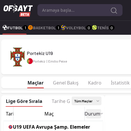
Portekiz U19 26-27 sezonu | U19 UEFA Avrupa Şamp. Elemeler L
FUTBOL
1
BASKETBOL
1
VOLEYBOL
0
TENİS
0
Portekiz U19
Portekiz
|
Emílio Peixe
Maçlar
Genel Bakış
Kadro
İstatistik
Lige Göre Sırala
Tarihe Göre Sırala
Tüm Maçlar
Tarih
Maç
Durum
U19 UEFA Avrupa Şamp. Elemeler