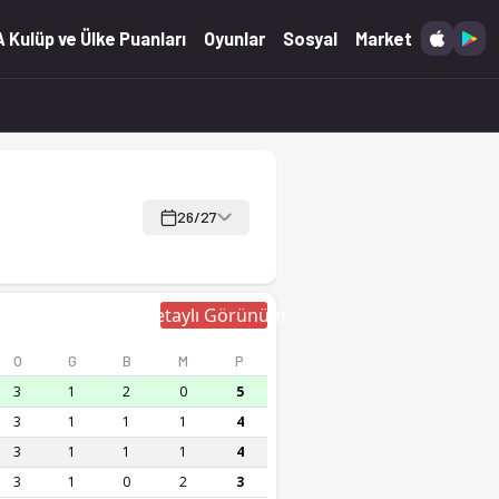
 skor Ofsayt'ta.
 Kulüp ve Ülke Puanları
Oyunlar
Sosyal
Market
26/27
Detaylı Görünüm
O
G
B
M
P
3
1
2
0
5
3
1
1
1
4
3
1
1
1
4
3
1
0
2
3