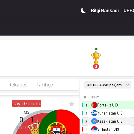
ig A R1, Gr. 6'de 1. sırada, 5 puan. Kadro, fikstür ve canlı
Bilgi Bankası
UEFA
3
Rekabet
Tarihçe
U19 UEFA Avrupa Şamp. Elemeler Lig A R1, Gr. 6
#
Takım
Detaylı Görünüm
Portekiz U19
1
MS
Yunanistan U19
2
0
-
1
Kazakistan U19
3
(İY:
0
-
1
)
Sırbistan U19
4
Portekiz U19