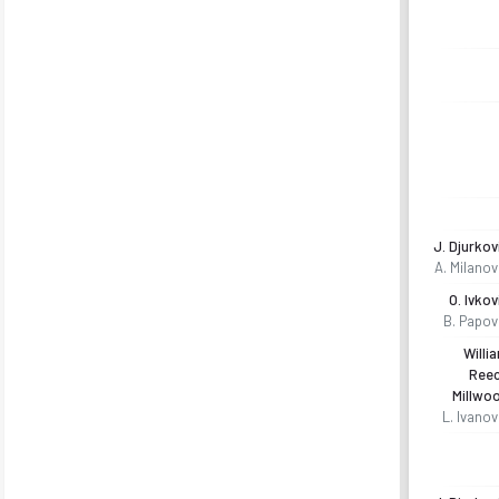
J. Djurkov
A. Milanov
O. Ivkov
B. Papov
Willi
Ree
Millwo
L. Ivanov
Portekiz U19 26-27 sezonu | U19 UEFA Avrupa Şamp. Elemeler L