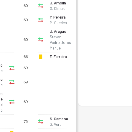
J. Arnolin
60'
G. Dbouk
Y. Pereira
60'
M. Guedes
J. Aragao
Stevan
60'
Pedro Dores
Manuel
66'
E. Ferreira
ic
69'
ic
ic
69'
ic
am
ce
69'
od
ic
S. Gamboa
75'
ig A R1, Gr. 6'de 1. sırada, 5 puan. Kadro, fikstür ve canlı
S. Verdi