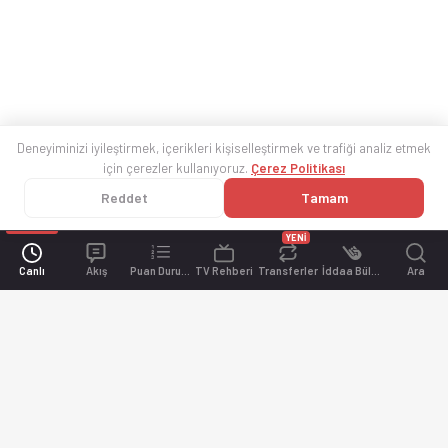
Deneyiminizi iyileştirmek, içerikleri kişiselleştirmek ve trafiği analiz etmek
için çerezler kullanıyoruz.
Çerez Politikası
Reddet
Tamam
YENİ
Canlı
Akış
Puan Durumu
TV Rehberi
Transferler
İddaa Bülteni
Ara