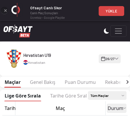
Ofsayt Canlı Skor
YÜKLE
Canlı Maç Sonuçları
Ücretsiz - Google Play'de
Hırvatistan U19 26-27 sezonu | U19 UEFA Avrupa Şamp. Elemele
Hırvatistan U19
26/27
Hırvatistan
Maçlar
Genel Bakış
Puan Durumu
Rekabet
Lige Göre Sırala
Tarihe Göre Sırala
Tüm Maçlar
Tarih
Maç
Durum