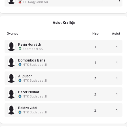
FC Nagykanizsai
Asist Krallığı
Oyuncu
Maç
Asist
Kevin Horváth
1
1
Zsambeki SK
Domonkos Bene
1
1
MTK Budapest II
NB III 25-26 sezonu puan durumu, haftalık fikstür ve maç istatis
Á. Zubor
2
1
MTK Budapest II
Péter Molnár
2
1
MTK Budapest II
Balázs Jádi
2
1
MTK Budapest II