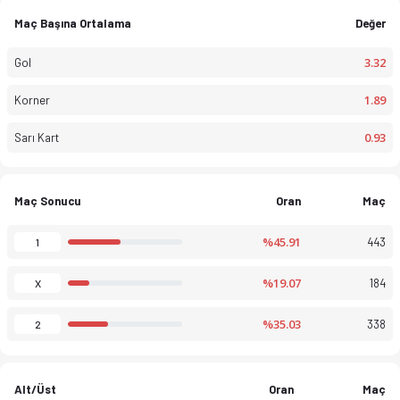
Maç Başına Ortalama
Değer
3.32
Gol
1.89
Korner
0.93
Sarı Kart
Maç Sonucu
Oran
Maç
%45.91
443
1
%19.07
184
X
%35.03
338
2
Alt/Üst
Oran
Maç