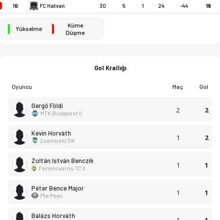
16
FC Hatvan
30
5
1
24
-44
16
Küme
Yükselme
Düşme
Gol Krallığı
Oyuncu
Maç
Gol
Gergő Földi
2
2
MTK Budapest II
Kevin Horváth
1
2
Zsambeki SK
Zoltán István Benczik
1
1
Ferencvaros TC II
Péter Bence Major
1
1
Pte Peac
Balázs Horváth
1
1