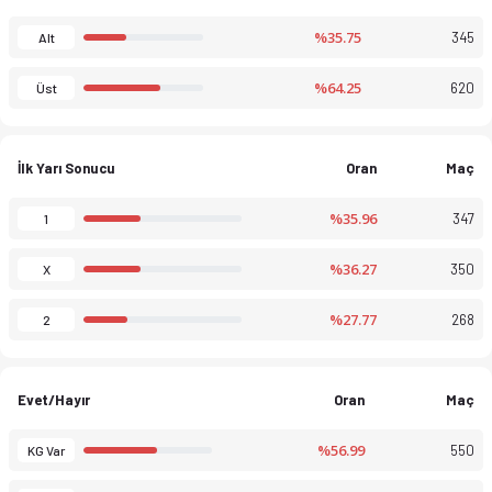
%35.75
345
Alt
%64.25
620
Üst
İlk Yarı Sonucu
Oran
Maç
%35.96
347
1
%36.27
350
X
%27.77
268
2
Evet/Hayır
Oran
Maç
%56.99
550
KG Var