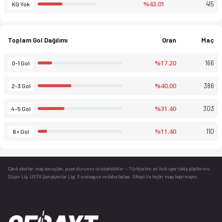
%43.01
415
KG Yok
Toplam Gol Dağılımı
Oran
Maç
%17.20
166
0-1 Gol
%40.00
386
2-3 Gol
%31.40
303
4-5 Gol
%11.40
110
6+ Gol
Canlı skorlar
, maç sonuçları, puan durumu ve istatistikler — Türkiye’nin en hızlı spor takip platformu.
Süper Lig, UEFA Şampiyonlar Ligi, Euroleague ve daha fazlası. Ofsayt ile hiçbir maçı kaçırmayın.