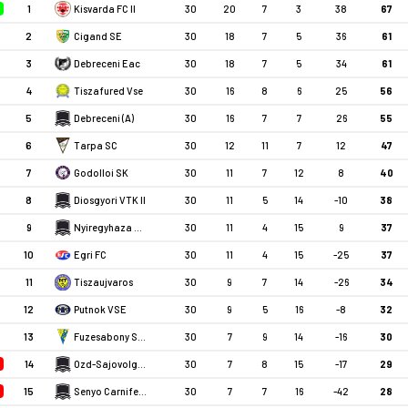
1
Kisvarda FC II
30
20
7
3
38
67
2
Cigand SE
30
18
7
5
36
61
3
Debreceni Eac
30
18
7
5
34
61
4
Tiszafured Vse
30
16
8
6
25
56
5
Debreceni (A)
30
16
7
7
26
55
6
Tarpa SC
30
12
11
7
12
47
7
Godolloi SK
30
11
7
12
8
40
8
Diosgyori VTK II
30
11
5
14
-10
38
9
Nyiregyhaza Spartacus FC II
30
11
4
15
9
37
10
Egri FC
30
11
4
15
-25
37
11
Tiszaujvaros
30
9
7
14
-26
34
12
Putnok VSE
30
9
5
16
-8
32
13
Fuzesabony SC Eross Ut
30
7
9
14
-16
30
14
Ozd-Sajovolgye
30
7
8
15
-17
29
15
Senyo Carnifex FC
30
7
7
16
-42
28