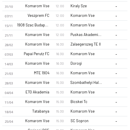
-
Komarom Vse
Kiraly Sze
12:00
31/10
-
Veszprem FC
Komarom Vse
12:00
07/11
-
1908 Szac Budapest
Komarom Vse
12:00
15/11
-
Komarom Vse
Puskas Akademia II
12:00
21/11
-
Komarom Vse
Zalaegerszeg TE II
16:30
28/02
Komarom Vse 26-27 sezonu | NB III NB III 26/27, North West'd
-
Papai Perutz FC
Komarom Vse
16:30
07/03
-
Komarom Vse
Dorogi
16:30
14/03
-
MTE 1904
Komarom Vse
16:30
21/03
-
Komarom Vse
Szombathelyi Haladás
15:30
28/03
-
ETO Akademia
Komarom Vse
15:30
04/04
-
Komarom Vse
Bicskei Tc
15:30
11/04
-
Tatabanya
Komarom Vse
15:30
18/04
-
Komarom Vse
SC Sopron
15:30
25/04