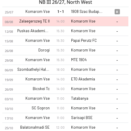
NB III 26/27, North West
Komarom Vse
1 - 1
1908 Szac Budapest
25/07
B
-
Zalaegerszeg TE II
Komarom Vse
14:00
08/08
-
Puskas Akademia II
Komarom Vse
15:30
12/08
-
Komarom Vse
Papai Perutz FC
15:30
15/08
-
Dorogi
Komarom Vse
15:30
26/08
-
Komarom Vse
MTE 1904
15:30
29/08
-
Szombathelyi Haladás
Komarom Vse
16:00
06/09
-
Komarom Vse
ETO Akademia
14:00
19/09
-
Bicskei Tc
Komarom Vse
14:00
26/09
-
Komarom Vse
Tatabanya
11:00
03/10
-
SC Sopron
Komarom Vse
11:00
10/10
-
Komarom Vse
Sarisapi BSE
11:00
17/10
-
Balatonalmadi SE
Komarom Vse
12:00
25/10