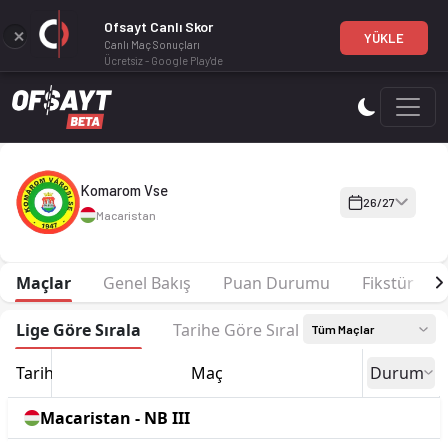
Ofsayt Canlı Skor
YÜKLE
Canlı Maç Sonuçları
Ücretsiz - Google Play'de
Komarom Vse 26-27 sezonu | NB III NB III 26/27, North West'd
Komarom Vse
26/27
Macaristan
Maçlar
Genel Bakış
Puan Durumu
Fikstür
Lige Göre Sırala
Tarihe Göre Sırala
Tüm Maçlar
Tarih
Maç
Durum
Macaristan - NB III