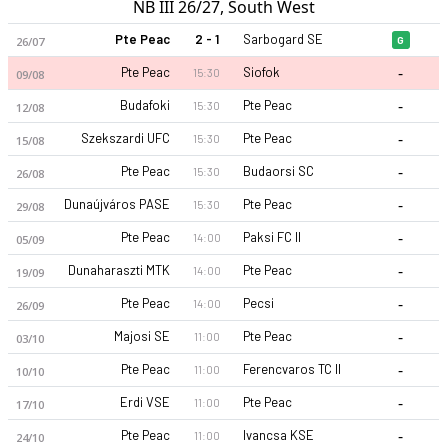
NB III 26/27, South West
Pte Peac
2 - 1
Sarbogard SE
26/07
G
-
Pte Peac
Siofok
15:30
09/08
-
Budafoki
Pte Peac
15:30
12/08
-
Szekszardi UFC
Pte Peac
15:30
15/08
-
Pte Peac
Budaorsi SC
15:30
26/08
-
Dunaújváros PASE
Pte Peac
15:30
29/08
-
Pte Peac
Paksi FC II
14:00
05/09
-
Dunaharaszti MTK
Pte Peac
14:00
19/09
-
Pte Peac
Pecsi
14:00
26/09
-
Majosi SE
Pte Peac
11:00
03/10
-
Pte Peac
Ferencvaros TC II
11:00
10/10
-
Erdi VSE
Pte Peac
11:00
17/10
-
Pte Peac
Ivancsa KSE
11:00
24/10