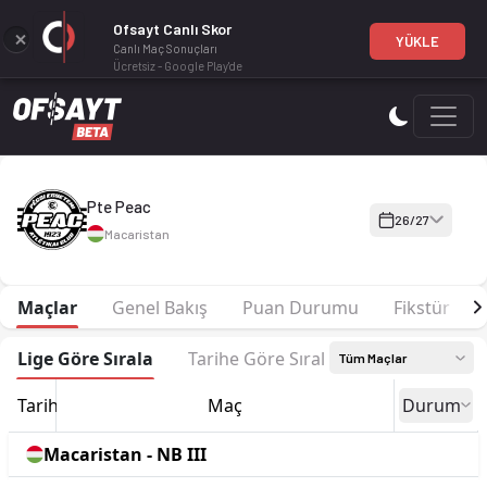
Ofsayt Canlı Skor
YÜKLE
Canlı Maç Sonuçları
Ücretsiz - Google Play'de
Pte Peac 26-27 sezonu | NB III NB III 26/27, South West'de 4.
Pte Peac
26/27
Macaristan
Maçlar
Genel Bakış
Puan Durumu
Fikstür
Lige Göre Sırala
Tarihe Göre Sırala
Tüm Maçlar
Tarih
Maç
Durum
Macaristan - NB III