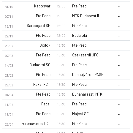
-
Kaposvar
Pte Peac
12:00
31/10
-
Pte Peac
MTK Budapest II
12:00
07/11
-
Sarbogard SE
Pte Peac
12:00
15/11
-
Pte Peac
Budafoki
12:00
22/11
-
Siofok
Pte Peac
16:30
28/02
Pte Peac 26-27 sezonu | NB III NB III 26/27, South West'de 4.
-
Pte Peac
Szekszardi UFC
16:30
07/03
-
Budaorsi SC
Pte Peac
16:30
14/03
-
Pte Peac
Dunaújváros PASE
16:30
21/03
-
Paksi FC II
Pte Peac
15:30
28/03
-
Pte Peac
Dunaharaszti MTK
15:30
04/04
-
Pecsi
Pte Peac
15:30
11/04
-
Pte Peac
Majosi SE
15:30
18/04
-
Ferencvaros TC II
Pte Peac
15:30
25/04