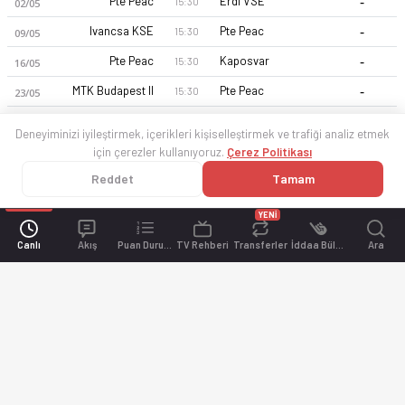
-
Pte Peac
Erdi VSE
15:30
02/05
-
Ivancsa KSE
Pte Peac
15:30
09/05
-
Pte Peac
Kaposvar
15:30
16/05
-
MTK Budapest II
Pte Peac
15:30
23/05
Deneyiminizi iyileştirmek, içerikleri kişiselleştirmek ve trafiği analiz etmek
için çerezler kullanıyoruz.
Çerez Politikası
Reddet
Tamam
YENİ
Canlı
Akış
Puan Durumu
TV Rehberi
Transferler
İddaa Bülteni
Ara