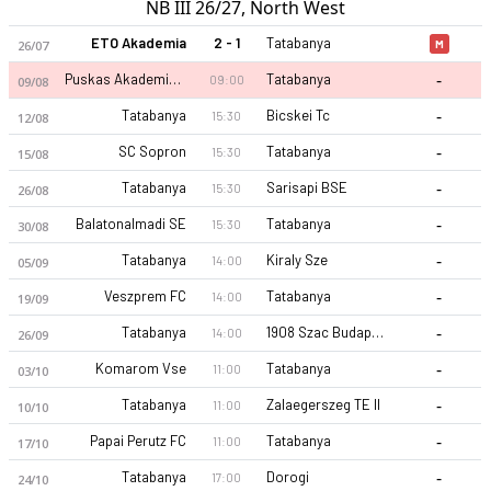
NB III 26/27, North West
ETO Akademia
2 - 1
Tatabanya
26/07
M
-
Puskas Akademia II
Tatabanya
09:00
09/08
-
Tatabanya
Bicskei Tc
15:30
12/08
-
SC Sopron
Tatabanya
15:30
15/08
-
Tatabanya
Sarisapi BSE
15:30
26/08
-
Balatonalmadi SE
Tatabanya
15:30
30/08
-
Tatabanya
Kiraly Sze
14:00
05/09
-
Veszprem FC
Tatabanya
14:00
19/09
-
Tatabanya
1908 Szac Budapest
14:00
26/09
-
Komarom Vse
Tatabanya
11:00
03/10
-
Tatabanya
Zalaegerszeg TE II
11:00
10/10
-
Papai Perutz FC
Tatabanya
11:00
17/10
-
Tatabanya
Dorogi
17:00
24/10