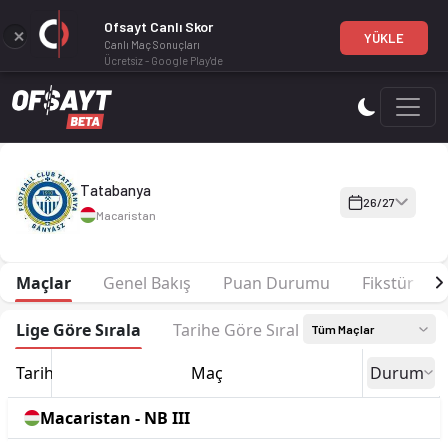
Ofsayt Canlı Skor
YÜKLE
Canlı Maç Sonuçları
Ücretsiz - Google Play'de
Tatabanya 26-27 sezonu | NB III NB III 26/27, North West'de 1
Tatabanya
26/27
Macaristan
Maçlar
Genel Bakış
Puan Durumu
Fikstür
Lige Göre Sırala
Tarihe Göre Sırala
Tüm Maçlar
Tarih
Maç
Durum
Macaristan - NB III