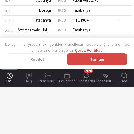
-
Tatabanya
Papai Perutz FC
15:30
02/05
-
Dorogi
Tatabanya
15:30
09/05
-
Tatabanya
MTE 1904
15:30
16/05
-
Szombathelyi Haladás
Tatabanya
15:30
23/05
Deneyiminizi iyileştirmek, içerikleri kişiselleştirmek ve trafiği analiz etmek
için çerezler kullanıyoruz.
Çerez Politikası
Reddet
Tamam
YENİ
Canlı
Akış
Puan Durumu
TV Rehberi
Transferler
İddaa Bülteni
Ara