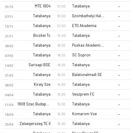
-
MTE 1904
Tatabanya
12:00
31/10
-
Tatabanya
Szombathelyi Haladás
18:00
07/11
-
Tatabanya
ETO Akademia
12:00
15/11
-
Bicskei Tc
Tatabanya
13:00
21/11
-
Tatabanya
Puskas Akademia II
16:30
28/02
Tatabanya 26-27 sezonu | NB III NB III 26/27, North West'de 1
-
Tatabanya
SC Sopron
16:30
07/03
-
Sarisapi BSE
Tatabanya
16:30
14/03
-
Tatabanya
Balatonalmadi SE
16:30
21/03
-
Kiraly Sze
Tatabanya
15:30
28/03
-
Tatabanya
Veszprem FC
15:30
04/04
-
1908 Szac Budapest
Tatabanya
15:30
11/04
-
Tatabanya
Komarom Vse
15:30
18/04
-
Zalaegerszeg TE II
Tatabanya
15:30
25/04