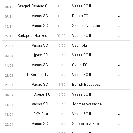
-
Szeged-Csanad Grosics Akademia II
Vasas SC II
10:00
01/11
-
Vasas SC II
Dabas FC
10:00
08/11
-
Vasas SC II
Szegedi Vasutas
10:00
15/11
-
Budapest Honved MFA
Vasas SC II
10:00
22/11
-
Vasas SC II
Szolnoki
16:30
28/02
Vasas SC II 26-27 sezonu | NB III NB III 26/27, South East'de 
-
Ujpest FC II
Vasas SC II
16:30
07/03
-
Vasas SC II
Gyulai FC
16:30
14/03
-
III Keruleti Tve
Vasas SC II
16:30
21/03
-
Vasas SC II
Esmtk Budapest
15:30
28/03
-
Csepel FC
Vasas SC II
15:30
04/04
-
Vasas SC II
Hodmezovasarhelyi FC
15:30
11/04
-
BKV Elore
Vasas SC II
15:30
18/04
-
Vasas SC II
Sandorfalvi Ske
15:30
25/04