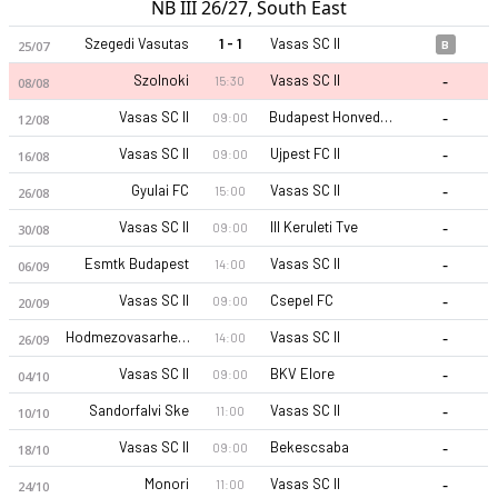
NB III 26/27, South East
Szegedi Vasutas
1 - 1
Vasas SC II
25/07
B
-
Szolnoki
Vasas SC II
15:30
08/08
-
Vasas SC II
Budapest Honved MFA
09:00
12/08
-
Vasas SC II
Ujpest FC II
09:00
16/08
-
Gyulai FC
Vasas SC II
15:00
26/08
-
Vasas SC II
III Keruleti Tve
09:00
30/08
-
Esmtk Budapest
Vasas SC II
14:00
06/09
-
Vasas SC II
Csepel FC
09:00
20/09
-
Hodmezovasarhelyi FC
Vasas SC II
14:00
26/09
-
Vasas SC II
BKV Elore
09:00
04/10
-
Sandorfalvi Ske
Vasas SC II
11:00
10/10
-
Vasas SC II
Bekescsaba
09:00
18/10
-
Monori
Vasas SC II
11:00
24/10