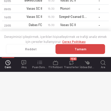
-
Bekescsaba
Vasas SC II
15:30
02/05
-
Vasas SC II
Monori
15:30
09/05
-
Vasas SC II
Szeged-Csanad Grosics Akademia II
15:30
16/05
-
Dabas FC
Vasas SC II
15:30
23/05
Deneyiminizi iyileştirmek, içerikleri kişiselleştirmek ve trafiği analiz etmek
için çerezler kullanıyoruz.
Çerez Politikası
Reddet
Tamam
YENİ
Canlı
Akış
Puan Durumu
TV Rehberi
Transferler
İddaa Bülteni
Ara