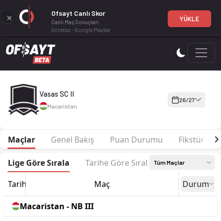
Ofsayt Canlı Skor
YÜKLE
Canlı Maç Sonuçları
Ücretsiz - Google Play'de
Vasas SC II 26-27 sezonu | NB III NB III 26/27, South East'de 
Vasas SC II
26/27
Macaristan
Maçlar
Genel Bakış
Puan Durumu
Fikstür
Lige Göre Sırala
Tarihe Göre Sırala
Tüm Maçlar
Tarih
Maç
Durum
Macaristan - NB III