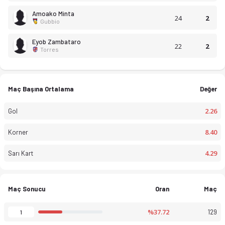
Amoako Minta
24
2
Gubbio
Eyob Zambataro
22
2
Torres
Maç Başına Ortalama
Değer
2.26
Gol
8.40
Korner
4.29
Sarı Kart
Maç Sonucu
Oran
Maç
%37.72
129
1