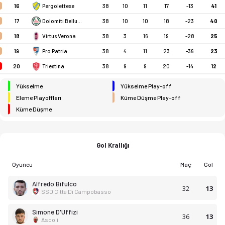
16
Pergolettese
38
10
11
17
-13
41
17
Dolomiti Bellunesi
38
10
10
18
-23
40
18
Virtus Verona
38
3
16
19
-28
25
19
Pro Patria
38
4
11
23
-36
23
20
Triestina
38
9
9
20
-14
12
Yükselme
Yükselme Play-off
Eleme Playoffları
Küme Düşme Play-off
Küme Düşme
Gol Krallığı
Oyuncu
Maç
Gol
Alfredo Bifulco
32
13
SSD Citta Di Campobasso
Simone D'Uffizi
36
13
Ascoli