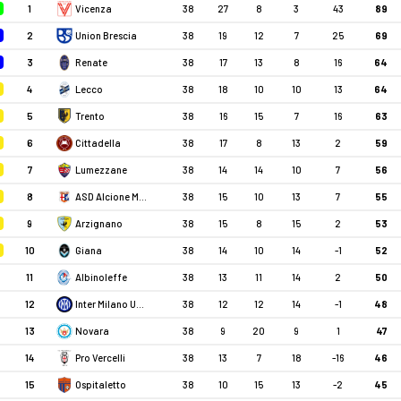
1
Vicenza
38
27
8
3
43
89
2
Union Brescia
38
19
12
7
25
69
3
Renate
38
17
13
8
16
64
4
Lecco
38
18
10
10
13
64
5
Trento
38
16
15
7
16
63
6
Cittadella
38
17
8
13
2
59
7
Lumezzane
38
14
14
10
7
56
8
ASD Alcione Milano
38
15
10
13
7
55
9
Arzignano
38
15
8
15
2
53
10
Giana
38
14
10
14
-1
52
11
Albinoleffe
38
13
11
14
2
50
12
Inter Milano U23
38
12
12
14
-1
48
13
Novara
38
9
20
9
1
47
14
Pro Vercelli
38
13
7
18
-16
46
15
Ospitaletto
38
10
15
13
-2
45