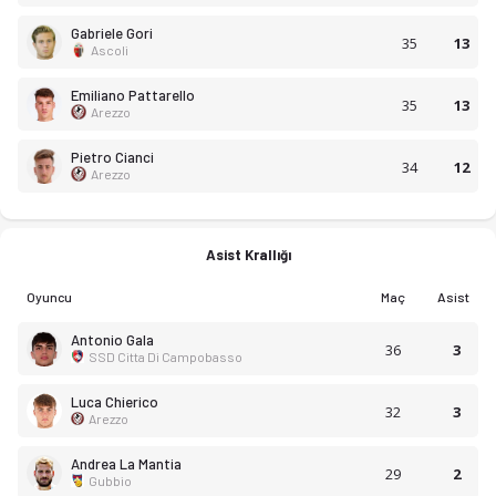
Gabriele Gori
35
13
Ascoli
Emiliano Pattarello
35
13
Arezzo
Pietro Cianci
34
12
Arezzo
Asist Krallığı
Oyuncu
Maç
Asist
Antonio Gala
Serie C 25-26 sezonu puan durumu, haftalık fikstür ve maç istati
36
3
SSD Citta Di Campobasso
Luca Chierico
32
3
Arezzo
Andrea La Mantia
29
2
Gubbio