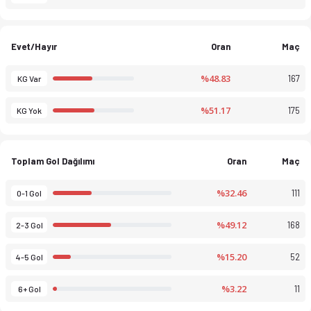
Evet/Hayır
Oran
Maç
%48.83
167
KG Var
%51.17
175
KG Yok
Toplam Gol Dağılımı
Oran
Maç
%32.46
111
0-1 Gol
%49.12
168
2-3 Gol
%15.20
52
4-5 Gol
%3.22
11
6+ Gol