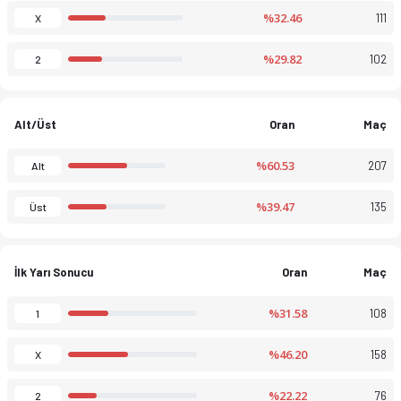
%32.46
111
X
%29.82
102
2
Alt/Üst
Oran
Maç
%60.53
207
Alt
%39.47
135
Üst
İlk Yarı Sonucu
Oran
Maç
%31.58
108
1
%46.20
158
X
%22.22
76
2