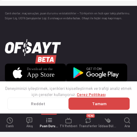
Canlı skorlar
, maç sonuçları, puan durumu ve istatistikler — Türkiye’nin en hızlı spor takip platformu.
Süper Lig, UEFA Şampiyonlar Ligi, Euroleague ve daha fazlası. Ofsayt ile hiçbir maçı kaçırmayın.
Deneyiminizi iyileştirmek, içerikleri kişiselleştirmek ve trafiği analiz etmek
için çerezler kullanıyoruz.
Çerez Politikası
Reddet
Tamam
© 2025 Ofsayt
Kullanım Koşulları
Gizlilik Politikası
Çerez Politikası
İletişim
Sıkça Sorulan Sorular
Künye
YENİ
Canlı
Akış
Puan Durumu
TV Rehberi
Transferler
İddaa Bülteni
Ara