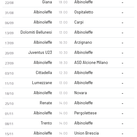
-
Giana
Albinoleffe
19:00
22/08
-
Albinoleffe
Ospitaletto
19:00
31/08
-
Albinoleffe
Carpi
13:00
06/09
-
Dolomiti Bellunesi
Albinoleffe
13:00
13/09
-
Albinoleffe
Arzignano
16:30
17/09
-
Juventus U23
Albinoleffe
10:30
20/09
-
Albinoleffe
ASD Alcione Milano
18:30
27/09
-
Cittadella
Albinoleffe
12:30
03/10
-
Lumezzane
Albinoleffe
13:00
11/10
-
Albinoleffe
Novara
13:00
18/10
-
Renate
Albinoleffe
14:00
25/10
-
Albinoleffe
Pergolettese
14:00
01/11
-
Trento
Albinoleffe
14:00
08/11
-
Albinoleffe
Union Brescia
14:00
15/11