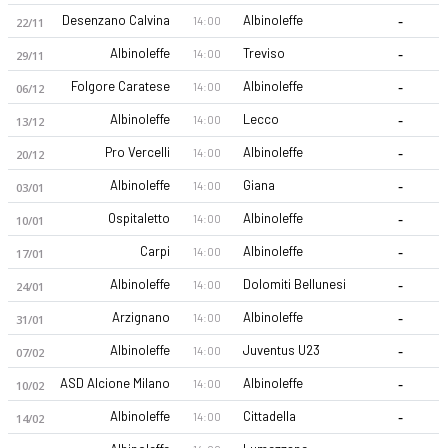
-
Desenzano Calvina
Albinoleffe
14:00
22/11
-
Albinoleffe
Treviso
14:00
29/11
-
Folgore Caratese
Albinoleffe
14:00
06/12
-
Albinoleffe
Lecco
14:00
13/12
-
Pro Vercelli
Albinoleffe
14:00
20/12
Albinoleffe 26-27 sezonu | Serie C, Grup A'de 1. sırada, 0 pua
-
Albinoleffe
Giana
14:00
03/01
-
Ospitaletto
Albinoleffe
14:00
10/01
-
Carpi
Albinoleffe
14:00
17/01
-
Albinoleffe
Dolomiti Bellunesi
14:00
24/01
-
Arzignano
Albinoleffe
14:00
31/01
-
Albinoleffe
Juventus U23
14:00
07/02
-
ASD Alcione Milano
Albinoleffe
14:00
10/02
-
Albinoleffe
Cittadella
14:00
14/02