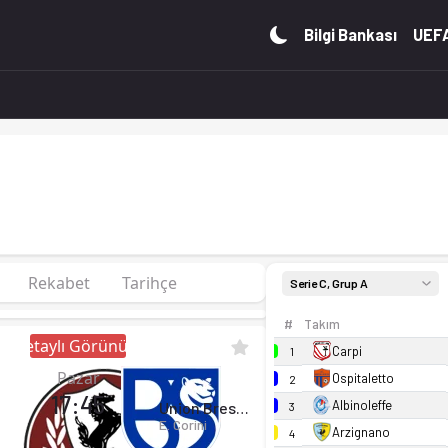
puan. Kadro, fikstür ve canlı skor Ofsayt'ta.
Bilgi Bankası
UEFA
Rekabet
Tarihçe
Serie C, Grup A
#
Takım
Detaylı Görünüm
Carpi
1
Pazar
Ospitaletto
2
17:45
Albinoleffe
Union Brescia
3
E. Corini
Arzignano
4