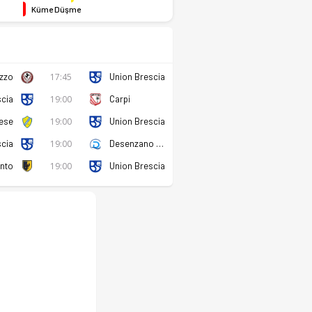
Küme Düşme
zzo
17:45
Union Brescia
scia
19:00
Carpi
tese
19:00
Union Brescia
scia
19:00
Desenzano Calvina
ento
19:00
Union Brescia