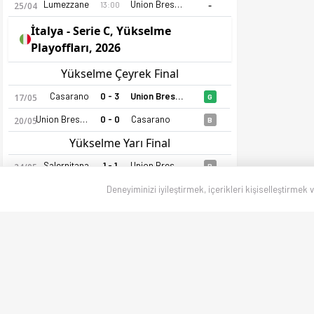
-
Lumezzane
Union Brescia
13:00
25/04
İtalya - Serie C, Yükselme
Playoffları, 2026
Yükselme Çeyrek Final
Casarano
0 - 3
Union Brescia
17/05
G
Union Brescia
0 - 0
Casarano
20/05
B
Yükselme Yarı Final
Salernitana
1 - 1
Union Brescia
24/05
B
Union Brescia
2 - 0
Salernitana
Deneyiminizi iyileştirmek, içerikleri kişiselleştirmek 
27/05
G
Yükselme Final
Union Brescia
1 - 1
Ascoli
03/06
B
Ascoli
3 - 0
Union Brescia
07/06
M