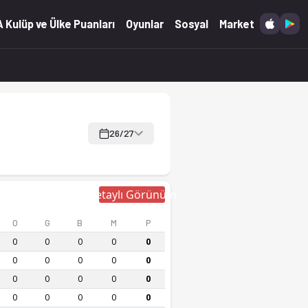
 Kulüp ve Ülke Puanları
Oyunlar
Sosyal
Market
26/27
Detaylı Görünüm
O
G
B
M
P
0
0
0
0
0
0
0
0
0
0
0
0
0
0
0
0
0
0
0
0