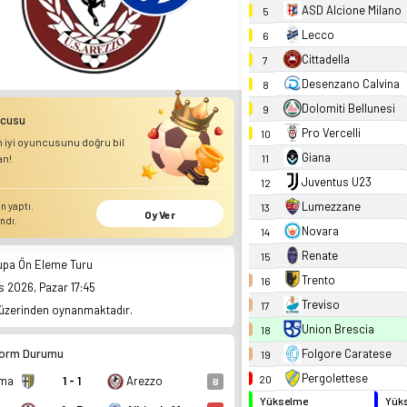
ASD Alcione Milano
5
Lecco
6
Cittadella
7
Desenzano Calvina
8
Dolomiti Bellunesi
9
ncusu
Pro Vercelli
10
 iyi oyuncusunu doğru bil
Giana
an!
11
Juventus U23
12
Lumezzane
n yaptı.
13
Oy Ver
ndı.
Novara
14
Renate
15
Kupa Ön Eleme Turu
Trento
16
 2026, Pazar 17:45
Treviso
17
üzerinden oynanmaktadır.
Union Brescia
18
Folgore Caratese
Form Durumu
19
Pergolettese
20
rma
1 - 1
Arezzo
B
Yükselme
Yüks