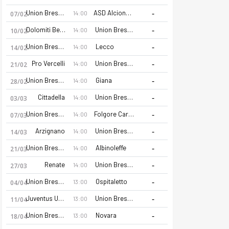
-
Union Brescia
ASD Alcione Milano
14:00
07/02
-
Dolomiti Bellunesi
Union Brescia
14:00
10/02
-
Union Brescia
Lecco
14:00
14/02
-
Pro Vercelli
Union Brescia
14:00
21/02
-
Union Brescia
Giana
14:00
28/02
-
Cittadella
Union Brescia
14:00
03/03
-
Union Brescia
Folgore Caratese
14:00
07/03
-
Arzignano
Union Brescia
14:00
14/03
-
Union Brescia
Albinoleffe
14:00
21/03
-
Renate
Union Brescia
14:00
27/03
-
Union Brescia
Ospitaletto
13:00
04/04
-
Juventus U23
Union Brescia
13:00
11/04
-
Union Brescia
Novara
13:00
18/04