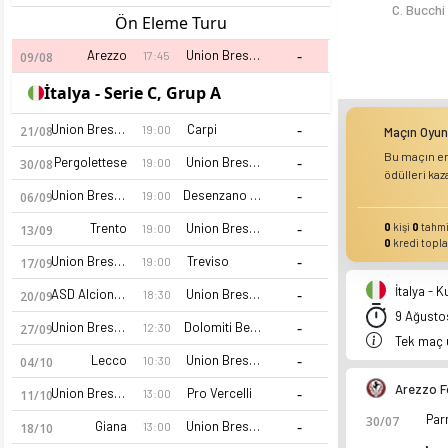
C. Bucchi
Ön Eleme Turu
-
Arezzo
Union Brescia
17:45
09/08
İtalya - Serie C, Grup A
-
Union Brescia
Carpi
19:00
21/08
Maçın Oyu
Bu maçın en
-
Pergolettese
Union Brescia
19:00
30/08
ödülleri kaz
-
Union Brescia
Desenzano Calvina
19:00
06/09
-
Trento
Union Brescia
0
kişi
0
tahmi
19:00
13/09
0
kredi topla
-
Union Brescia
Treviso
19:00
17/09
İtalya - 
-
ASD Alcione Milano
Union Brescia
18:30
20/09
9 Ağustos
-
Union Brescia
Dolomiti Bellunesi
12:30
27/09
Tek maç 
-
Lecco
Union Brescia
10:30
04/10
Arezzo 
-
Union Brescia
Pro Vercelli
13:00
11/10
Pa
30/07
-
Giana
Union Brescia
13:00
18/10