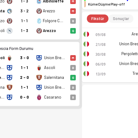
zzo
1 - 3
Albinoleffe
M
Küme Düşme Play-off
nta
3 - 2
Arezzo
M
Fikstür
Sonuçlar
zzo
1 - 1
Folgore Caratese
B
oli
1 - 3
Arezzo
G
Are
09/08
Union Bre
21/08
escia Form Durumu
Pergolet
30/08
oli
3 - 0
Union Brescia
M
Union Bre
06/09
Union Brescia
1 - 1
Ascoli
B
Tr
13/09
Union Brescia
2 - 0
Salernitana
G
ana
1 - 1
Union Brescia
B
Union Brescia
0 - 0
Casarano
B
puan. Kadro, fikstür ve canlı skor Ofsayt'ta.