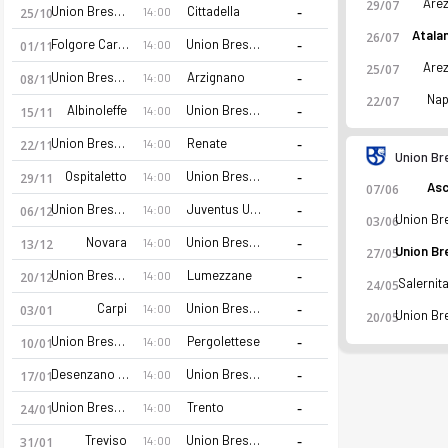
Are
29/07
-
Union Brescia
Cittadella
14:00
25/10
Atala
26/07
-
Folgore Caratese
Union Brescia
14:00
01/11
Are
25/07
-
Union Brescia
Arzignano
14:00
08/11
Nap
22/07
-
Albinoleffe
Union Brescia
14:00
15/11
-
Union Brescia
Renate
14:00
22/11
Union Br
-
Ospitaletto
Union Brescia
14:00
29/11
Asc
07/06
-
Union Brescia
Juventus U23
14:00
06/12
03/06
-
Novara
Union Brescia
14:00
13/12
27/05
-
Union Brescia
Lumezzane
14:00
20/12
Salernit
24/05
-
Carpi
Union Brescia
14:00
03/01
20/05
-
Union Brescia
Pergolettese
14:00
10/01
-
Desenzano Calvina
Union Brescia
14:00
17/01
Union Brescia 26-27 sezonu | Serie C, Grup A'de 1. sırada, 0 
-
Union Brescia
Trento
14:00
24/01
-
Treviso
Union Brescia
14:00
31/01