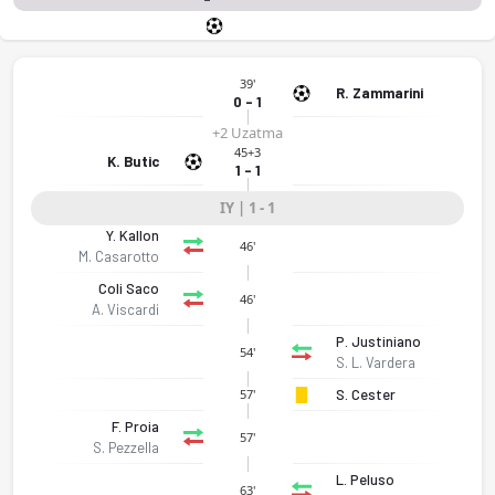
39'
R. Zammarini
0 - 1
+2 Uzatma
45+3
K. Butic
1 - 1
IY | 1 - 1
Y. Kallon
46'
M. Casarotto
Coli Saco
46'
A. Viscardi
P. Justiniano
54'
S. L. Vardera
S. Cester
57'
F. Proia
57'
S. Pezzella
L. Peluso
63'