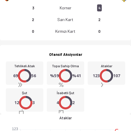
Korner
3
4
Sarı Kart
2
2
Kırmızı Kart
0
0
Ofansif Aksiyonlar
Tehlikeli Atak
Topa Sahip Olma
Ataklar
69
56
%59
%41
123
107
Şut
İsabetli Şut
12
3
4
2
Ataklar