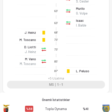
S. Cester
Murilo
63'
G. Volpe
Isaac
63'
I. Balde
J. Heinz
68'
M. Toscano
73'
D. Liotti
73'
J. Heinz
M. Vano
85'
M. Toscano
L. Peluso
87'
+5 Uzatma
US Casertana 1908 - ASD Giugliano Calcio 1928 1-1 bitti. Gol 
MS | 1 - 1
Önemli İstatistikler
Topla Oynama
%59
%41