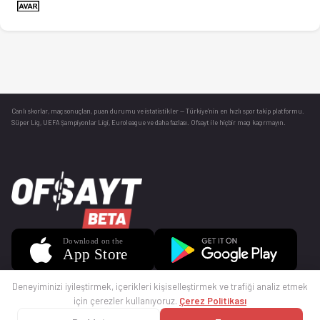
Canlı skorlar
, maç sonuçları, puan durumu ve istatistikler — Türkiye’nin en hızlı spor takip platformu.
Süper Lig, UEFA Şampiyonlar Ligi, Euroleague ve daha fazlası. Ofsayt ile hiçbir maçı kaçırmayın.
Deneyiminizi iyileştirmek, içerikleri kişiselleştirmek ve trafiği analiz etmek
için çerezler kullanıyoruz.
Çerez Politikası