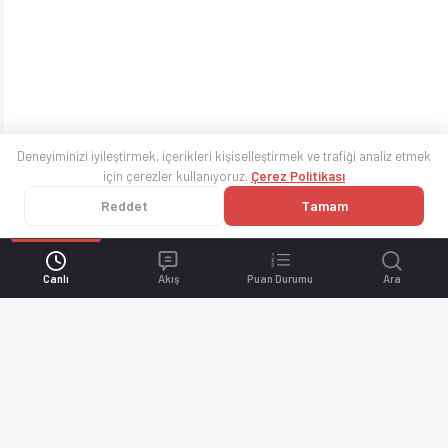
Deneyiminizi iyileştirmek, içerikleri kişiselleştirmek ve trafiği analiz etmek
için çerezler kullanıyoruz.
Çerez Politikası
Reddet
Tamam
Canlı
Akış
Puan Durumu
Ara