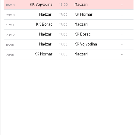
-
KK Vojvodina
Madzari
16:00
06/10
-
Madzari
KK Mornar
17:00
29/10
-
KK Borac
Madzari
17:00
17/11
-
Madzari
KK Borac
17:00
23/12
-
Madzari
KK Vojvodina
17:00
05/01
-
KK Mornar
Madzari
17:00
20/01