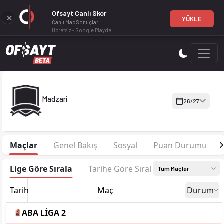
Ofsayt Canlı Skor
YÜKLE
Canlı Maç Sonuçları
Ücretsiz - Google Play'de
Madzari 26-27 sezonu kadrosu, maç fikstürü, puan durumu ve i
Madzari
26/27
Maçlar
Genel Bakış
Sosyal
Puan Durumu
Lige Göre Sırala
Tarihe Göre Sırala
Tüm Maçlar
Tarih
Maç
Durum
ABA LİGA 2