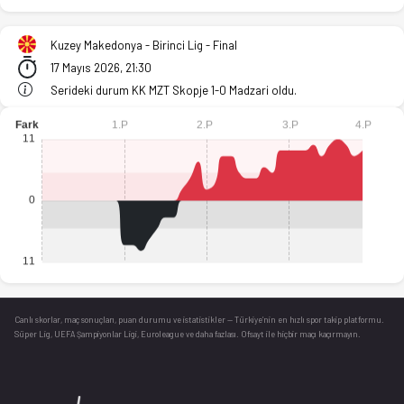
Kuzey Makedonya - Birinci Lig - Final - KK MZT Skopje 84-77 
Kuzey Makedonya - Birinci Lig - Final
17 Mayıs 2026, 21:30
Serideki durum KK MZT Skopje 1-0 Madzari oldu.
Canlı skorlar
, maç sonuçları, puan durumu ve istatistikler — Türkiye’nin en hızlı spor takip platformu.
Süper Lig, UEFA Şampiyonlar Ligi, Euroleague ve daha fazlası. Ofsayt ile hiçbir maçı kaçırmayın.