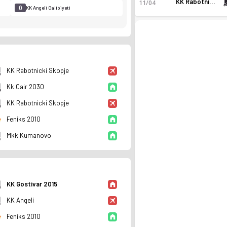
KK Rabotnicki Skopje
11/04
0
3
KK Angeli Galibiyeti
Galibiyet
KK Rabotnicki Skopje
Kk Cair 2030
KK Rabotnicki Skopje
Feniks 2010
Mkk Kumanovo
n durumu ve istatistiklerini Ofsayt'ta incele. Canlı skor ta
KK Gostivar 2015
KK Angeli
Feniks 2010