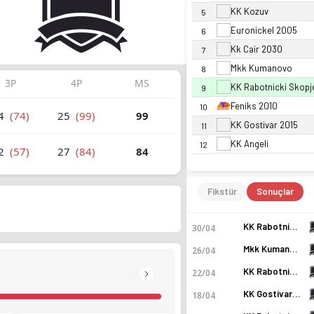
KK Kozuv
5
Euronickel 2005
6
Kk Cair 2030
7
Mkk Kumanovo
8
3P
4P
MS
KK Rabotnicki Skopj
9
Feniks 2010
10
4
(74)
25
(99)
99
KK Gostivar 2015
11
KK Angeli
12
2
(57)
27
(84)
84
Fikstür
Sonuçlar
KK Rabotnicki Skopje
30/04
Mkk Kumanovo
26/04
KK Rabotnicki Skopje
22/04
KK Gostivar 2015
18/04