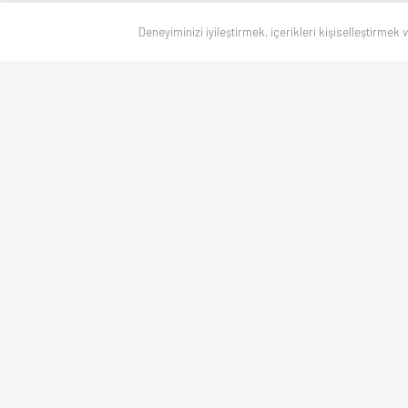
Deneyiminizi iyileştirmek, içerikleri kişiselleştirmek 
Canlı skorlar
, maç sonuçları, puan durumu ve istatistikler — Türkiye