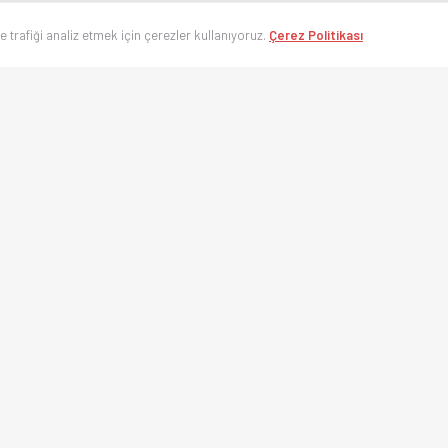
ve trafiği analiz etmek için çerezler kullanıyoruz.
Çerez Politikası
’nin en hızlı spor takip platformu. Süper Lig, UEFA Şampiyonlar Ligi, Eurolea