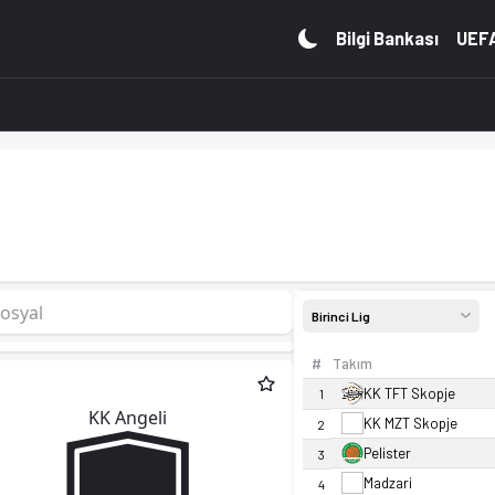
n durumu ve istatistiklerini Ofsayt'ta incele. Canlı skor ta
Bilgi Bankası
UEFA
osyal
Birinci Lig
#
Takım
KK TFT Skopje
1
KK Angeli
KK MZT Skopje
2
Pelister
3
Madzari
4