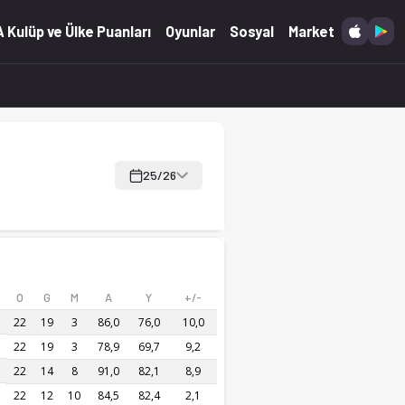
kibi ve anlık güncellemeler.
 Kulüp ve Ülke Puanları
Oyunlar
Sosyal
Market
25/26
O
G
M
A
Y
+/-
22
19
3
86,0
76,0
10,0
22
19
3
78,9
69,7
9,2
22
14
8
91,0
82,1
8,9
22
12
10
84,5
82,4
2,1