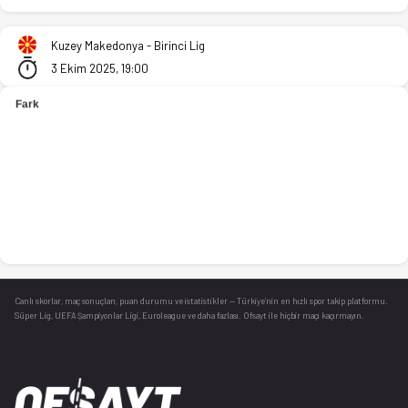
KK MZT Skopje - Madzari 77-70 bitti. İstatistikler, puan duru
Kuzey Makedonya - Birinci Lig
3 Ekim 2025, 19:00
Canlı skorlar
, maç sonuçları, puan durumu ve istatistikler — Türkiye’nin en hızlı spor takip platformu.
Süper Lig, UEFA Şampiyonlar Ligi, Euroleague ve daha fazlası. Ofsayt ile hiçbir maçı kaçırmayın.