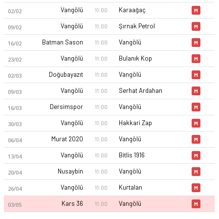
Vangölü
Karaağaç
11:00
02/02
M
Vangölü
Şırnak Petrol
11:00
09/02
M
Batman Sason
Vangölü
11:00
16/02
M
Vangölü
Bulanık Kop
11:00
23/02
M
Doğubayazıt
Vangölü
11:00
02/03
M
Vangölü Sportif Faaliyetler Spor 25-26 sezonu | Profesyonelli
Vangölü
Serhat Ardahan
11:00
09/03
M
Dersimspor
Vangölü
11:00
16/03
M
Vangölü
Hakkari Zap
11:00
30/03
M
Murat 2020
Vangölü
11:00
06/04
M
Vangölü
Bitlis 1916
11:00
13/04
M
Nusaybin
Vangölü
11:00
20/04
M
Vangölü
Kurtalan
11:00
26/04
M
Kars 36
Vangölü
11:00
03/05
M