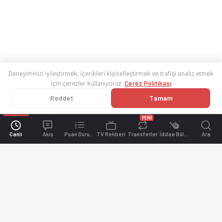
Deneyiminizi iyileştirmek, içerikleri kişiselleştirmek ve trafiği analiz etmek
için çerezler kullanıyoruz.
Çerez Politikası
Reddet
Tamam
YENİ
Canlı
Akış
Puan Durumu
TV Rehberi
Transferler
İddaa Bülteni
Ara