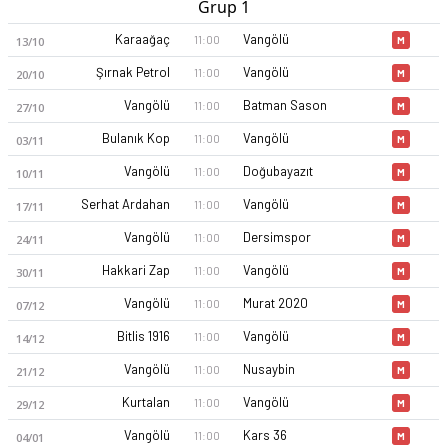
Grup 1
Karaağaç
Vangölü
11:00
13/10
M
Şırnak Petrol
Vangölü
11:00
20/10
M
Vangölü
Batman Sason
11:00
27/10
M
Bulanık Kop
Vangölü
11:00
03/11
M
Vangölü
Doğubayazıt
11:00
10/11
M
Serhat Ardahan
Vangölü
11:00
17/11
M
Vangölü
Dersimspor
11:00
24/11
M
Hakkari Zap
Vangölü
11:00
30/11
M
Vangölü
Murat 2020
11:00
07/12
M
Bitlis 1916
Vangölü
11:00
14/12
M
Vangölü
Nusaybin
11:00
21/12
M
Kurtalan
Vangölü
11:00
29/12
M
Vangölü
Kars 36
11:00
04/01
M