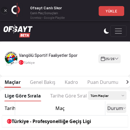
Ofsayt Canlı Skor
YÜKLE
Canlı Maç Sonuçları
Ücretsiz - Google Play'de
Vangölü Sportif Faaliyetler Spor 25-26 sezonu | Profesyonelli
Vangölü Sportif Faaliyetler Spor
25/26
Türkiye
Maçlar
Genel Bakış
Kadro
Puan Durumu
Lige Göre Sırala
Tarihe Göre Sırala
Tüm Maçlar
Tarih
Maç
Durum
Türkiye - Profesyonelliğe Geçiş Ligi