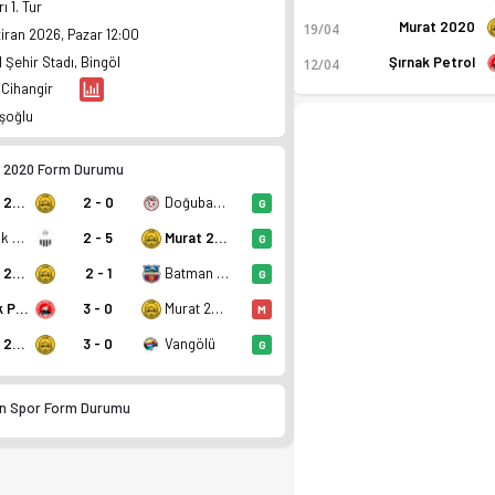
ı 1. Tur
Murat 2020
19/04
ziran 2026, Pazar 12:00
 Şehir Stadı, Bingöl
Şırnak Petrol
12/04
 Cihangir
eşoğlu
 2020 Form Durumu
Murat 2020
2 - 0
Doğubayazıt
G
Bulanık Kop
2 - 5
Murat 2020
G
Murat 2020
2 - 1
Batman Sason
G
Şırnak Petrol
3 - 0
Murat 2020
M
Geçiş Ligi Grup 1'de 10. sırada, 27 puan. Kadro, fikstür ve 
Murat 2020
3 - 0
Vangölü
G
n Spor Form Durumu