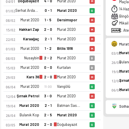
Doğubayazıt
4 - 0
Murat 2020
04/01
M
Maçlar
14 Ha
Serhat Ardahan
0 - 1
Murat 2020
01/02
G
Bingöl
Murat 2020
1 - 5
Dersimspor
08/02
M
Mikail
Hakkari Zap
2 - 0
Murat 2020
15/02
C. At
M
Karaağaç
2 - 1
Murat 2020
22/02
M
Murat
Murat 2020
1 - 2
Bitlis 1916
01/03
M
03/05
Nusaybin
2 - 2
Murat 2020
08/03
B
26/04
Murat 2020
0 - 0
Kurtalan
15/03
B
19/04
Kars 36
2 - 0
Murat 2020
29/03
M
12/04
Murat 2020 Genç Spor Kulübü 25-26 sezonu | Profesyonelliğe 
Murat 2020
Vangölü
11:00
06/04
G
06/04
Şırnak Petrol
3 - 0
Murat 2020
12/04
M
Murat 2020
2 - 1
Batman Sason
19/04
Solha
G
Bulanık Kop
2 - 5
Murat 2020
26/04
G
Murat 2020
2 - 0
Doğubayazıt
03/05
G