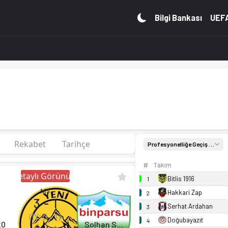
Geçiş Ligi Grup 1'de 10. sırada, 27 puan. Kadro, fikstür ve 
Bilgi Bankası
UEFA
Rekabet
Tarihçe
Profesyonelliğe Geçiş Ligi Grup 1
#
Takım
Detaylı Görünüm
Bitlis 1916
1
MS
Hakkari Zap
2
3
-
1
Serhat Ardahan
3
(İY:
0
-
1
)
Doğubayazıt
4
20
Solhan Spor