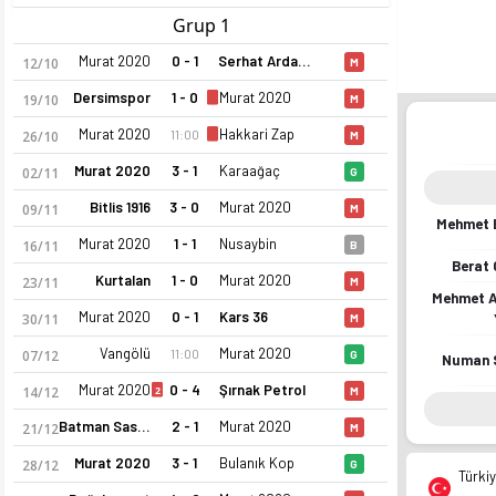
Grup 1
Murat 2020
0 - 1
Serhat Ardahan
12/10
M
Dersimspor
1 - 0
Murat 2020
19/10
M
Murat 2020
Hakkari Zap
11:00
26/10
M
Murat 2020
3 - 1
Karaağaç
02/11
G
Bitlis 1916
3 - 0
Murat 2020
09/11
M
Mehmet 
Murat 2020
1 - 1
Nusaybin
16/11
B
Berat 
Kurtalan
1 - 0
Murat 2020
23/11
M
Mehmet A
Murat 2020
0 - 1
Kars 36
30/11
M
Vangölü
Murat 2020
11:00
07/12
G
Numan 
Murat 2020
0 - 4
Şırnak Petrol
2
14/12
M
Batman Sason
2 - 1
Murat 2020
21/12
M
Murat 2020
3 - 1
Bulanık Kop
28/12
G
Türkiy