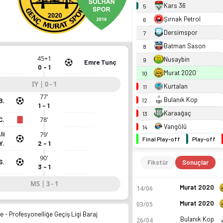
Kars 36
5
Şırnak Petrol
6
Dersimspor
7
Batman Sason
8
45+1
Nusaybin
9
Emre Tunç
0 - 1
Murat 2020
10
IY | 0 - 1
Kurtalan
11
77'
Bulanık Kop
12
B.
1 - 1
Karaağaç
13
78'
C.
Vangölü
14
li
79'
Final Play-off
Play-off
Y.
2 - 1
90'
S.
Fikstür
Sonuçlar
3 - 1
MS | 3 - 1
Murat 2020
14/06
Murat 2020
03/05
e - Profesyonelliğe Geçiş Ligi Baraj
Bulanık Kop
26/04