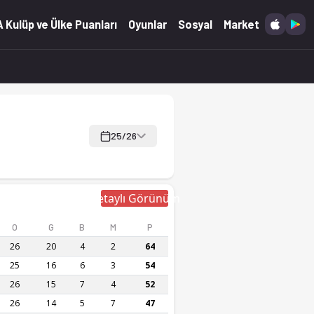
canlı skor Ofsayt'ta.
 Kulüp ve Ülke Puanları
Oyunlar
Sosyal
Market
25/26
Detaylı Görünüm
O
G
B
M
P
26
20
4
2
64
25
16
6
3
54
26
15
7
4
52
26
14
5
7
47