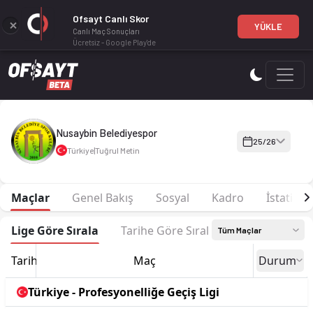
Ofsayt Canlı Skor
YÜKLE
Canlı Maç Sonuçları
Ücretsiz - Google Play'de
Nusaybin Belediyespor 25-26 sezonu | Profesyonelliğe Geçiş L
Nusaybin Belediyespor
25/26
Türkiye
|
Tuğrul Metin
Maçlar
Genel Bakış
Sosyal
Kadro
İstatistik
Lige Göre Sırala
Tarihe Göre Sırala
Tüm Maçlar
Tarih
Maç
Durum
Türkiye - Profesyonelliğe Geçiş Ligi