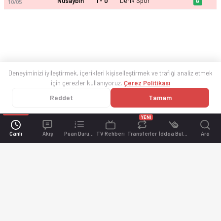
Nusaybin
1 - 0
Derik Spor
10/05
G
Deneyiminizi iyileştirmek, içerikleri kişiselleştirmek ve trafiği analiz etmek
için çerezler kullanıyoruz.
Çerez Politikası
Reddet
Tamam
YENİ
Canlı
Akış
Puan Durumu
TV Rehberi
Transferler
İddaa Bülteni
Ara