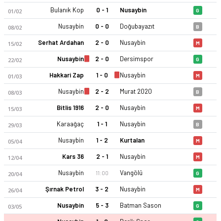
Bulanık Kop
0 - 1
Nusaybin
01/02
G
Nusaybin
0 - 0
Doğubayazıt
08/02
B
Serhat Ardahan
2 - 0
Nusaybin
15/02
M
Nusaybin
2 - 0
Dersimspor
22/02
G
Hakkari Zap
1 - 0
Nusaybin
01/03
M
Nusaybin Belediyespor 25-26 sezonu | Profesyonelliğe Geçiş L
Nusaybin
2 - 2
Murat 2020
08/03
B
Bitlis 1916
2 - 0
Nusaybin
15/03
M
Karaağaç
1 - 1
Nusaybin
29/03
B
Nusaybin
1 - 2
Kurtalan
05/04
M
Kars 36
2 - 1
Nusaybin
12/04
M
Nusaybin
Vangölü
11:00
20/04
G
Şırnak Petrol
3 - 2
Nusaybin
26/04
M
Nusaybin
5 - 3
Batman Sason
03/05
G