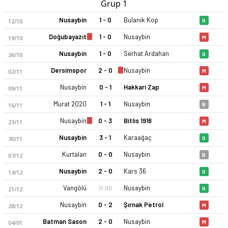
Grup 1
Nusaybin
1 - 0
Bulanık Kop
12/10
G
Doğubayazıt
1 - 0
Nusaybin
19/10
M
Nusaybin
1 - 0
Serhat Ardahan
26/10
G
Dersimspor
2 - 0
Nusaybin
02/11
M
Nusaybin
0 - 1
Hakkari Zap
09/11
M
Murat 2020
1 - 1
Nusaybin
16/11
B
Nusaybin
0 - 3
Bitlis 1916
23/11
M
Nusaybin
3 - 1
Karaağaç
30/11
G
Kurtalan
0 - 0
Nusaybin
07/12
B
Nusaybin
2 - 0
Kars 36
14/12
G
Vangölü
Nusaybin
11:00
21/12
G
Nusaybin
0 - 2
Şırnak Petrol
28/12
M
Batman Sason
2 - 0
Nusaybin
04/01
M