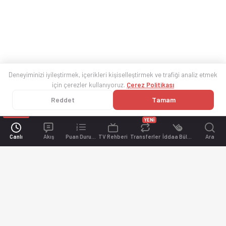
Deneyiminizi iyileştirmek, içerikleri kişiselleştirmek ve trafiği analiz etmek
için çerezler kullanıyoruz.
Çerez Politikası
Reddet
Tamam
YENİ
Canlı
Akış
Puan Durumu
TV Rehberi
Transferler
İddaa Bülteni
Ara