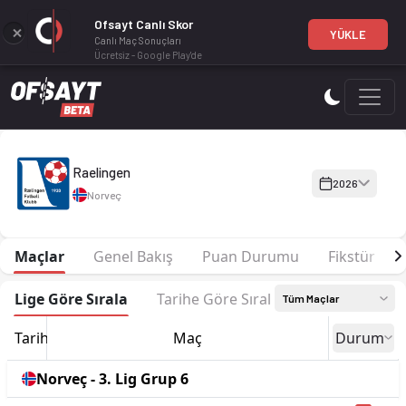
Ofsayt Canlı Skor
YÜKLE
Canlı Maç Sonuçları
Ücretsiz - Google Play'de
Raelingen 2026 sezonu | 3. Lig Grup 6'de 8. sırada, 21 puan. 
Raelingen
2026
Norveç
Maçlar
Genel Bakış
Puan Durumu
Fikstür
Lige Göre Sırala
Tarihe Göre Sırala
Tüm Maçlar
Tarih
Maç
Durum
Norveç - 3. Lig Grup 6