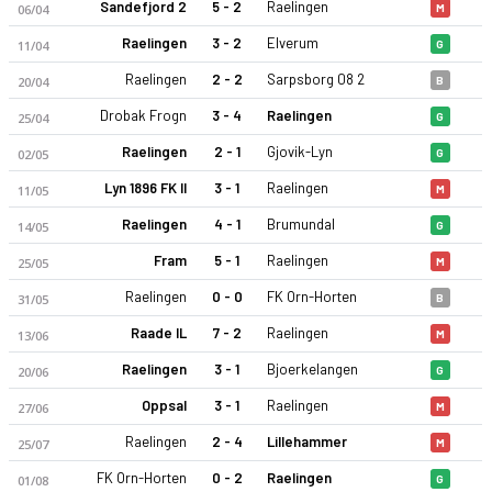
Sandefjord 2
5 - 2
Raelingen
06/04
M
Raelingen
3 - 2
Elverum
11/04
G
Raelingen
2 - 2
Sarpsborg 08 2
20/04
B
Drobak Frogn
3 - 4
Raelingen
25/04
G
Raelingen
2 - 1
Gjovik-Lyn
02/05
G
Lyn 1896 FK II
3 - 1
Raelingen
11/05
M
Raelingen
4 - 1
Brumundal
14/05
G
Fram
5 - 1
Raelingen
25/05
M
Raelingen
0 - 0
FK Orn-Horten
31/05
B
Raade IL
7 - 2
Raelingen
13/06
M
Raelingen
3 - 1
Bjoerkelangen
20/06
G
Oppsal
3 - 1
Raelingen
27/06
M
Raelingen
2 - 4
Lillehammer
25/07
M
FK Orn-Horten
0 - 2
Raelingen
01/08
G