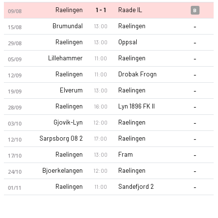
Raelingen
1 - 1
Raade IL
09/08
B
-
Brumundal
Raelingen
13:00
15/08
-
Raelingen
Oppsal
13:00
29/08
-
Lillehammer
Raelingen
11:00
05/09
-
Raelingen
Drobak Frogn
11:00
12/09
Raelingen 2026 sezonu | 3. Lig Grup 6'de 8. sırada, 21 puan. 
-
Elverum
Raelingen
13:00
19/09
-
Raelingen
Lyn 1896 FK II
16:00
28/09
-
Gjovik-Lyn
Raelingen
12:00
03/10
-
Sarpsborg 08 2
Raelingen
17:00
12/10
-
Raelingen
Fram
13:00
17/10
-
Bjoerkelangen
Raelingen
12:00
24/10
-
Raelingen
Sandefjord 2
11:00
01/11