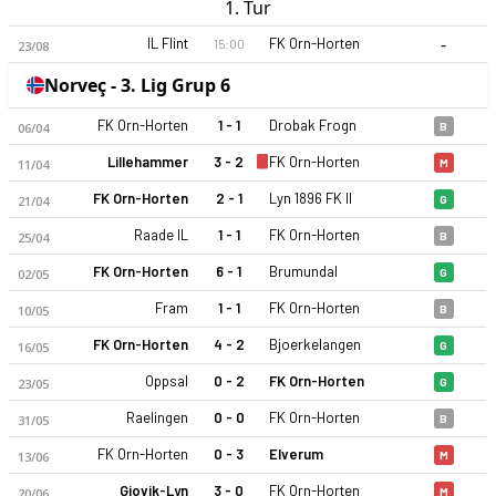
1. Tur
-
IL Flint
FK Orn-Horten
15:00
23/08
Norveç - 3. Lig Grup 6
FK Orn-Horten
1 - 1
Drobak Frogn
06/04
B
Lillehammer
3 - 2
FK Orn-Horten
11/04
M
FK Orn-Horten
2 - 1
Lyn 1896 FK II
21/04
G
Raade IL
1 - 1
FK Orn-Horten
25/04
B
FK Orn-Horten
6 - 1
Brumundal
02/05
G
Fram
1 - 1
FK Orn-Horten
10/05
B
FK Orn-Horten
4 - 2
Bjoerkelangen
16/05
G
Oppsal
0 - 2
FK Orn-Horten
23/05
G
Raelingen
0 - 0
FK Orn-Horten
31/05
B
FK Orn-Horten
0 - 3
Elverum
13/06
M
Gjovik-Lyn
3 - 0
FK Orn-Horten
20/06
M