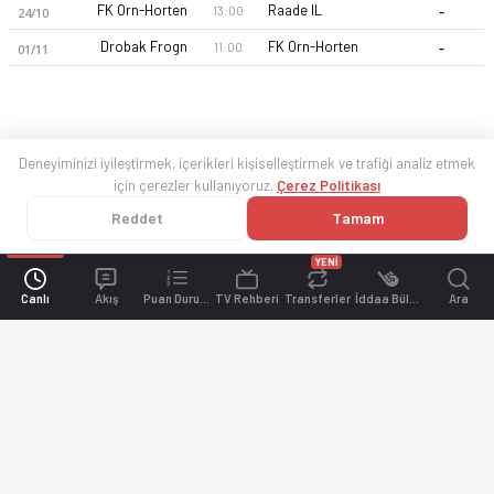
-
FK Orn-Horten
Raade IL
13:00
24/10
-
Drobak Frogn
FK Orn-Horten
11:00
01/11
Deneyiminizi iyileştirmek, içerikleri kişiselleştirmek ve trafiği analiz etmek
için çerezler kullanıyoruz.
Çerez Politikası
Reddet
Tamam
YENİ
Canlı
Akış
Puan Durumu
TV Rehberi
Transferler
İddaa Bülteni
Ara