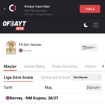
Ofsayt Canlı Skor
YÜKLE
Canlı Maç Sonuçları
Ücretsiz - Google Play'de
FK Orn-Horten 2026 sezonu | 3. Lig Grup 6'de 7. sırada, 22 p
FK Orn-Horten
2026
Norveç
Maçlar
Genel Bakış
Puan Durumu
Fikstür
Lige Göre Sırala
Tarihe Göre Sırala
Tüm Maçlar
Tarih
Maç
Durum
Norveç - NM Kupası, 26/27