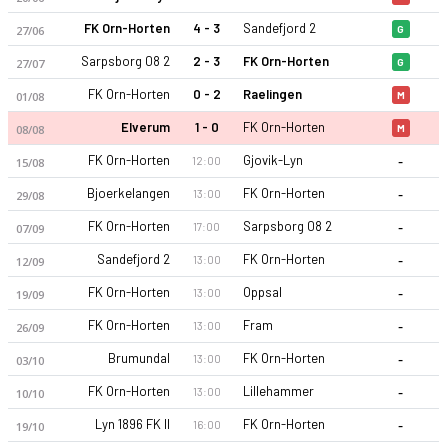
FK Orn-Horten
4 - 3
Sandefjord 2
27/06
G
Sarpsborg 08 2
2 - 3
FK Orn-Horten
27/07
G
FK Orn-Horten
0 - 2
Raelingen
01/08
M
Elverum
1 - 0
FK Orn-Horten
08/08
M
-
FK Orn-Horten
Gjovik-Lyn
12:00
FK Orn-Horten 2026 sezonu | 3. Lig Grup 6'de 7. sırada, 22 p
15/08
-
Bjoerkelangen
FK Orn-Horten
13:00
29/08
-
FK Orn-Horten
Sarpsborg 08 2
17:00
07/09
-
Sandefjord 2
FK Orn-Horten
13:00
12/09
-
FK Orn-Horten
Oppsal
13:00
19/09
-
FK Orn-Horten
Fram
13:00
26/09
-
Brumundal
FK Orn-Horten
13:00
03/10
-
FK Orn-Horten
Lillehammer
13:00
10/10
-
Lyn 1896 FK II
FK Orn-Horten
16:00
19/10