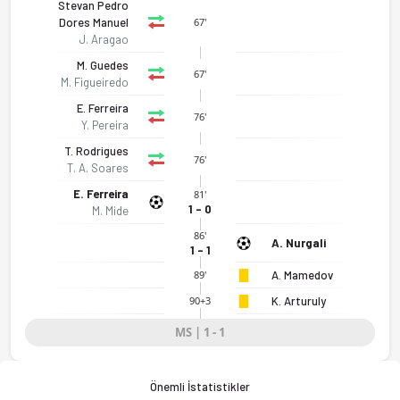
Stevan Pedro
Dores Manuel
67'
J. Aragao
M. Guedes
67'
M. Figueiredo
E. Ferreira
76'
Y. Pereira
T. Rodrigues
76'
T. A. Soares
E. Ferreira
81'
1 - 0
M. Mide
86'
A. Nurgali
1 - 1
A. Mamedov
89'
K. Arturuly
90+3
Portekiz U19 - Kazakistan U19 1-1 bitti. Gol anları, kadro, is
MS | 1 - 1
Önemli İstatistikler