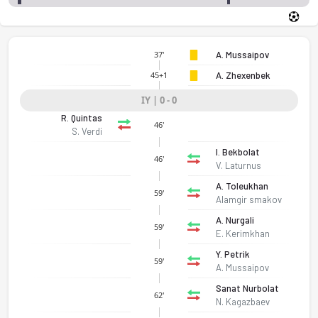
A. Mussaipov
37'
A. Zhexenbek
45+1
IY | 0 - 0
R. Quintas
46'
S. Verdi
I. Bekbolat
46'
V. Laturnus
A. Toleukhan
59'
Alamgir smakov
A. Nurgali
59'
E. Kerimkhan
Y. Petrik
59'
A. Mussaipov
Sanat Nurbolat
62'
N. Kagazbaev