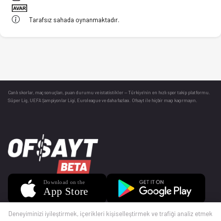
Tarafsız sahada oynanmaktadır.
Canlı skorlar
, maç sonuçları, puan durumu ve istatistikler — Türkiye’nin en hızlı spor takip platformu.
Süper Lig, UEFA Şampiyonlar Ligi, Euroleague ve daha fazlası. Ofsayt ile hiçbir maçı kaçırmayın.
Deneyiminizi iyileştirmek, içerikleri kişiselleştirmek ve trafiği analiz etmek