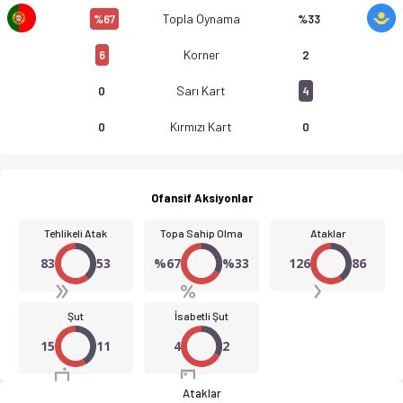
Topla Oynama
%67
%33
Korner
6
2
Sarı Kart
0
4
Kırmızı Kart
0
0
Ofansif Aksiyonlar
Tehlikeli Atak
Topa Sahip Olma
Ataklar
83
53
%67
%33
126
86
Şut
İsabetli Şut
15
11
4
2
Ataklar