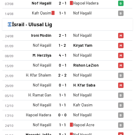
Nof Hagalil
2 - 1
Hapoel Hadera
07/08
G
Kafr Qasim
1 - 1
Nof Hagalil
14/08
B
İsrail - Ulusal Lig
Ironi Modiin
2 - 1
Nof Hagalil
24/08
M
Nof Hagalil
1 - 2
Kiryat Yam
01/09
M
M. Herzliya
4 - 1
Nof Hagalil
08/09
M
Nof Hagalil
0 - 1
Rishon LeZion
15/09
M
H. Kfar Shalem
2 - 2
Nof Hagalil
21/09
B
Nof Hagalil
0 - 1
H. Kfar Saba
29/09
M
H. Ramat Gan
1 - 1
Nof Hagalil
05/10
B
Nof Hagalil
1 - 1
Kafr Qasim
12/10
B
Hapoel Hadera
0 - 0
Nof Hagalil
17/10
B
Nof Hagalil
1 - 1
Hapoel Acre
24/10
B
Maccabi Jaffa
3 - 1
Nof Hagalil
M