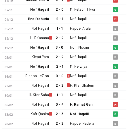
31/10
Nof Hagalil
2 - 0
M. Petach Tikva
07/11
G
Bnei Yehuda
2 - 1
Nof Hagalil
01/12
M
Nof Hagalil
1 - 1
Hapoel Afula
05/12
B
H. Ra'anana
2 - 2
Nof Hagalil
12/12
B
Hapoel Nof HaGalil FC 25-26 sezonu | Ulusal Lig Kupası'de 3. 
Nof Hagalil
3 - 0
Ironi Modiin
19/12
G
Kiryat Yam
2 - 2
Nof Hagalil
05/01
B
Nof Hagalil
2 - 1
M. Herzliya
09/01
G
Rishon LeZion
0 - 0
Nof Hagalil
2
16/01
B
Nof Hagalil
2 - 2
H. Kfar Shalem
23/01
B
H. Kfar Saba
1 - 1
Nof Hagalil
30/01
B
Nof Hagalil
0 - 4
H. Ramat Gan
06/02
M
Kafr Qasim
2 - 3
Nof Hagalil
13/02
G
Nof Hagalil
2 - 2
Hapoel Hadera
20/02
B