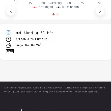
İsrail - Ulusal Lig - 30. Hafta
17 Nisan 2026, Cuma 12:00
Parçalı Bulutlu, 24°C
Canlı skorlar
, maç sonuçları, puan durumu ve istatistikler — Türkiye’nin en hızlı spor takip platformu.
Süper Lig, UEFA Şampiyonlar Ligi, Euroleague ve daha fazlası. Ofsayt ile hiçbir maçı kaçırmayın.