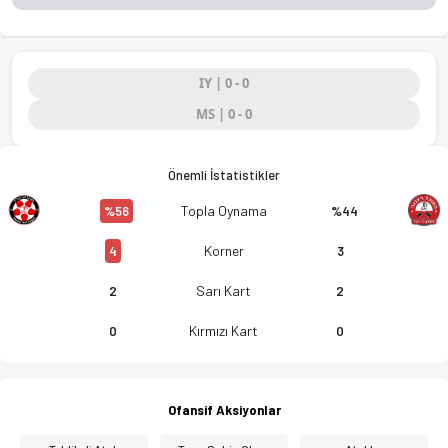
IY | 0 - 0
MS | 0 - 0
Önemli İstatistikler
Topla Oynama
%56
%44
Korner
4
3
Sarı Kart
2
2
Kırmızı Kart
0
0
Ofansif Aksiyonlar
Hapoel Nof HaGalil FC - Hapoel Ra'anana AFC 0-0 bitti. Gol an