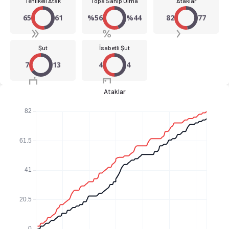
Tehlikeli Atak
Topa Sahip Olma
Ataklar
65
61
%56
%44
82
77
Şut
İsabetli Şut
7
13
4
4
Ataklar