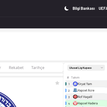
 0 puan. Kadro, fikstür ve canlı skor Ofsayt'ta.
Bilgi Bankası
UEFA
r
Rekabet
Tarihçe
Ulusal Lig Kupası
#
Takım
Kiryat Yam
1
Hapoel Acre
2
Nof Hagalil
3
Hapoel Hadera
4