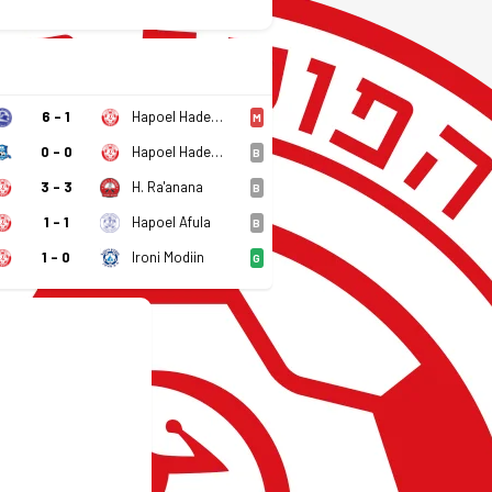
6 - 1
Hapoel Hadera
M
0 - 0
Hapoel Hadera
B
3 - 3
H. Ra'anana
B
1 - 1
Hapoel Afula
B
1 - 0
Ironi Modiin
G