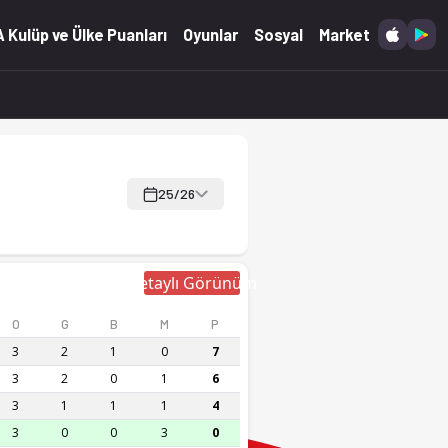
 Kulüp ve Ülke Puanları
Oyunlar
Sosyal
Market
25/26
Detaylı Görünüm
O
G
B
M
P
3
2
1
0
7
3
2
0
1
6
3
1
1
1
4
3
0
0
3
0