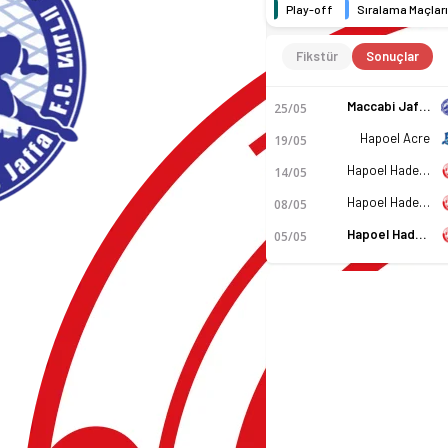
Play-off
Sıralama Maçları
Fikstür
Sonuçlar
Maccabi Jaffa
25/05
Hapoel Acre
19/05
Hapoel Hadera
14/05
Hapoel Hadera
08/05
Hapoel Hadera
05/05