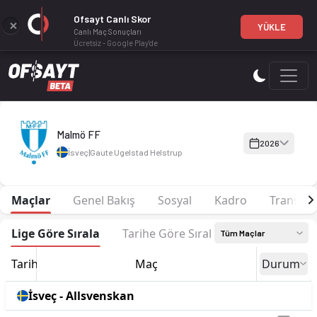
Ofsayt Canlı Skor
YÜKLE
Canlı Maç Sonuçları
Ücretsiz - Google Play'de
Malmö FF 2026 sezonu | Allsvenskan'de 5. sırada, 23 puan. Ka
Malmö FF
2026
İsveç
|
Gaute Ugelstad Helstrup
Maçlar
Genel Bakış
Sosyal
Kadro
Transfer
Lige Göre Sırala
Tarihe Göre Sırala
Tüm Maçlar
Tarih
Maç
Durum
İsveç - Allsvenskan