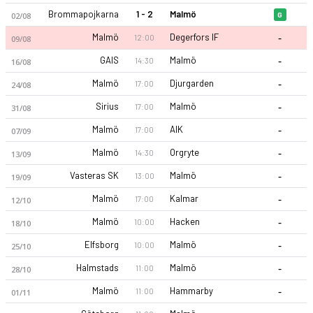
Brommapojkarna
1 - 2
Malmö
02/08
G
-
Malmö
Degerfors IF
12:00
09/08
-
GAIS
Malmö
14:30
16/08
-
Malmö
Djurgarden
17:00
24/08
-
Sirius
Malmö
17:00
31/08
Malmö FF 2026 sezonu | Allsvenskan'de 5. sırada, 23 puan. Ka
-
Malmö
AIK
17:00
07/09
-
Malmö
Orgryte
14:30
13/09
-
Vasteras SK
Malmö
13:00
19/09
-
Malmö
Kalmar
17:00
12/10
-
Malmö
Hacken
10:00
18/10
-
Elfsborg
Malmö
10:00
25/10
-
Halmstads
Malmö
11:00
28/10
-
Malmö
Hammarby
11:00
01/11