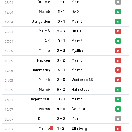
Orgryte
1 - 1
Malmö
05/04
B
Malmö
3 - 1
GAIS
12/04
G
Djurgarden
0 - 1
Malmö
17/04
G
Malmö
2 - 3
Sirius
23/04
M
AIK
0 - 1
Malmö
27/04
G
Malmö
2 - 3
Mjallby
03/05
M
Hacken
3 - 2
Malmö
10/05
M
Hammarby
4 - 1
Malmö
17/05
M
Malmö
2 - 3
Vasteras SK
24/05
M
Malmö
5 - 2
Halmstads
30/05
G
Degerfors IF
0 - 1
Malmö
04/07
G
Malmö
4 - 0
Göteborg
12/07
G
Kalmar
2 - 2
Malmö
20/07
B
Malmö
1 - 2
Elfsborg
26/07
M