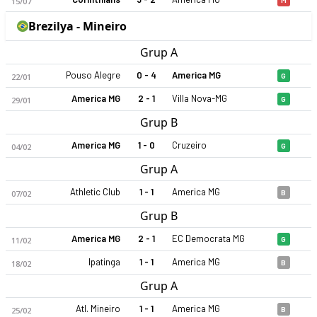
15/07
Brezilya - Mineiro
Grup A
Pouso Alegre
0 - 4
America MG
22/01
G
America MG
2 - 1
Villa Nova-MG
29/01
G
America MG 2023 sezonu | Serie A'de 20. sırada, 24 puan. Kad
Grup B
America MG
1 - 0
Cruzeiro
04/02
G
Grup A
Athletic Club
1 - 1
America MG
07/02
B
Grup B
America MG
2 - 1
EC Democrata MG
11/02
G
Ipatinga
1 - 1
America MG
18/02
B
Grup A
Atl. Mineiro
1 - 1
America MG
25/02
B