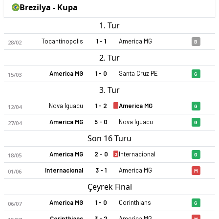
Brezilya - Kupa
1. Tur
Tocantinopolis
1 - 1
America MG
28/02
B
2. Tur
America MG
1 - 0
Santa Cruz PE
15/03
G
3. Tur
Nova Iguacu
1 - 2
America MG
12/04
G
America MG
5 - 0
Nova Iguacu
27/04
G
Son 16 Turu
America MG
2 - 0
Internacional
2
18/05
G
Internacional
3 - 1
America MG
01/06
M
Çeyrek Final
America MG
1 - 0
Corinthians
06/07
G
Corinthians
3 - 2
America MG
M