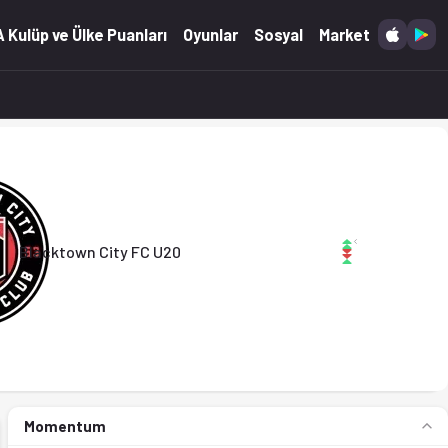
ranları Ofsayt'ta. (16.05.2026)
 Kulüp ve Ülke Puanları
Oyunlar
Sosyal
Market
City FC U20
Blacktown City FC U20
Momentum