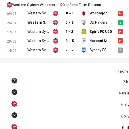
Western Sydney Wanderers U20 İç Saha Form Durumu
Western Sydney Wanderers U20
0 - 1
Wollongong Wolves U20
09/05
M
Western Sydney Wanderers U20
5 - 2
SD Raiders U20
26/04
G
Western Sydney Wanderers U20
1 - 2
Spirit FC U20
12/04
M
Western Sydney Wanderers U20
4 - 5
Marconi Stallions FK U20
28/03
M
Western Sydney Wanderers U20
2 - 2
Sydney FC U20
14/02
B
Takım S
2.5
Karşılı
Gol 
Gol 
Gali