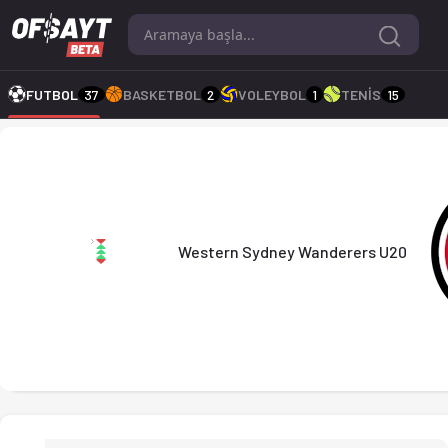
Western Sydney Wanderers U20 - Blacktown City FC U20 1-2 bit
FUTBOL
37
BASKETBOL
2
VOLEYBOL
1
TENİS
15
Western Sydney Wander
Western Sydney Wanderers U20