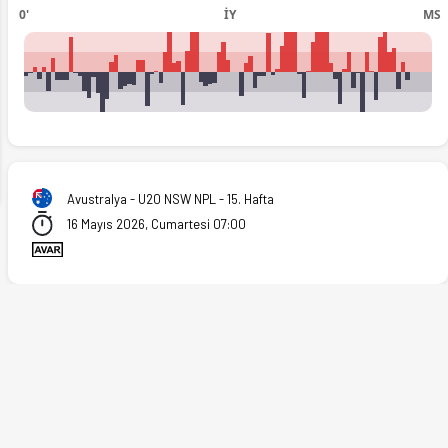
0'
İY
MS
ext
Avustralya - U20 NSW NPL - 15. Hafta
16 Mayıs 2026, Cumartesi 07:00
ranları Ofsayt'ta. (16.05.2026)