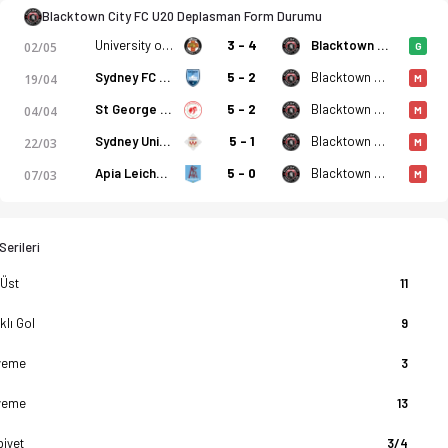
Blacktown City FC U20 Deplasman Form Durumu
University of NSW U20
3 - 4
Blacktown City FC U20
02/05
G
Sydney FC U20
5 - 2
Blacktown City FC U20
19/04
M
St George Saints U20
5 - 2
Blacktown City FC U20
04/04
M
Sydney United U20
5 - 1
Blacktown City FC U20
22/03
M
Apia Leichhardt Tigers U20
5 - 0
Blacktown City FC U20
07/03
M
erileri
 Üst
11
klı Gol
9
yeme
3
yeme
13
biyet
3/4