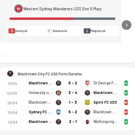
Western Sydney Wanderers U20 Son 5 Maçı
N
3
0
2
Galibiyet
Beraberlik
Mağlubiyet
Blacktown City FC U20 Form Durumu
Blacktown City FC U20
5 - 2
St George FC U20
10/05
G
University of NSW U20
3 - 4
Blacktown City FC U20
02/05
G
Blacktown City FC U20
1 - 3
Spirit FC U20
26/04
M
ti. Gol anları, kadro, istatistikler, puan durumu ve iddaa o
Sydney FC U20
5 - 2
Blacktown City FC U20
19/04
M
Blacktown City FC U20
2 - 1
Wollongong Wolves U20
12/04
G