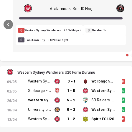
Aralarındaki Son 10 Maç
Previous
0
0
Western Sydney Wanderers U20 Galibiyeti
Beraberlik
0
Blacktown City FC U20 Galibiyeti
Western Sydney Wanderers U20 Form Durumu
Western Sydney Wanderers U20
0 - 1
Wollongong Wolves U20
09/05
M
St George FC U20
1 - 5
Western Sydney Wanderers U20
02/05
G
Western Sydney Wanderers U20
5 - 2
SD Raiders U20
26/04
G
Western Sydney Wanderers U20 - Blacktown City FC U20 1-2 bit
University of NSW U20
0 - 2
Western Sydney Wanderers U20
18/04
G
Western Sydney Wanderers U20
1 - 2
Spirit FC U20
12/04
M