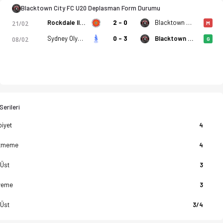
Blacktown City FC U20 Deplasman Form Durumu
Rockdale Illinden U20
2 - 0
Blacktown City FC U20
21/02
M
Sydney Olympic U20
0 - 3
Blacktown City FC U20
08/02
G
erileri
biyet
4
tmeme
4
 Üst
3
yeme
3
 Üst
3/4