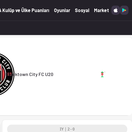
rı Ofsayt'ta. (07.03.2026)
 Kulüp ve Ülke Puanları
Oyunlar
Sosyal
Market
FC U20
Blacktown City FC U20
IY | 2 - 0