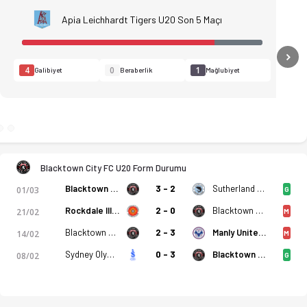
Apia Leichhardt Tigers U20 Son 5 Maçı
N
4
0
1
Galibiyet
Beraberlik
Mağlubiyet
Blacktown City FC U20 Form Durumu
Blacktown City FC U20
3 - 2
Sutherland Sharks U20
01/03
G
 Gol anları, kadro, istatistikler, puan durumu ve iddaa oranla
Rockdale Illinden U20
2 - 0
Blacktown City FC U20
21/02
M
Blacktown City FC U20
2 - 3
Manly United U20
14/02
M
Sydney Olympic U20
0 - 3
Blacktown City FC U20
08/02
G