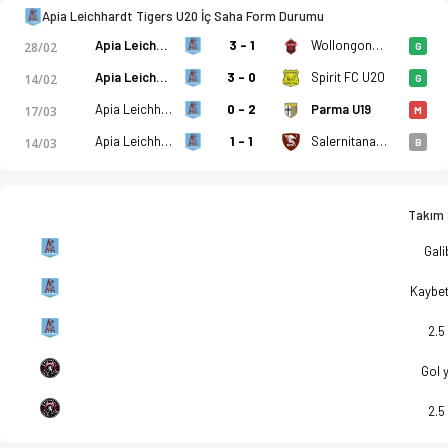
Apia Leichhardt Tigers U20 İç Saha Form Durumu
Apia Leichhardt Tigers U20
3 - 1
Wollongong Wolves U20
28/02
G
Apia Leichhardt Tigers U20
3 - 0
Spirit FC U20
14/02
G
Apia Leichhardt Tigers U20
0 - 2
Parma U19
17/03
M
Apia Leichhardt Tigers U20
1 - 1
Salernitana U19
14/03
B
Takım S
Gali
Kaybe
2.5
Gol 
2.5