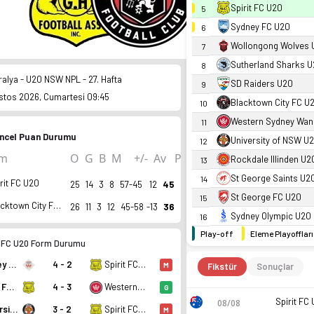
Spirit FC U20
5
Sydney FC U20
6
Wollongong Wolves 
7
Sutherland Sharks 
8
ralya - U20 NSW NPL - 27. Hafta
SD Raiders U20
9
stos 2026, Cumartesi 09:45
Blacktown City FC U
10
Western Sydney Wan
11
ncel Puan Durumu
University of NSW U
12
ım
O
G
B
M
+/-
Av
P
Rockdale Illinden U2
13
St George Saints U2
14
rit FC U20
25
14
3
8
57-45
12
45
St George FC U20
15
Blacktown City FC U20
26
11
3
12
45-58
-13
36
Sydney Olympic U20
16
Play-off
Eleme Playoffları
t FC U20 Form Durumu
Sydney United U20
4 - 2
Spirit FC U20
Fikstür
Sonuçlar
M
Spirit FC U20
4 - 3
Western Sydney Wanderers U20
G
Spirit FC
08/08
University of NSW U20
3 - 2
Spirit FC U20
M