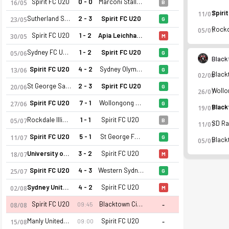
Spirit FC U20
0 - 0
Marconi Stallions FK U20
16/05
B
11/07
Sutherland Sharks U20
2 - 3
Spirit FC U20
23/05
G
05/07
Spirit FC U20
1 - 2
Apia Leichhardt Tigers U20
30/05
M
Sydney FC U20
1 - 2
Spirit FC U20
05/06
G
Black
Spirit FC U20
4 - 2
Sydney Olympic U20
13/06
G
02/08
St George Saints U20
2 - 3
Spirit FC U20
20/06
G
26/07
Spirit FC U20
7 - 1
Wollongong Wolves U20
27/06
G
19/07
Rockdale Illinden U20
1 - 1
Spirit FC U20
05/07
B
11/07
Spirit FC U20
5 - 1
St George FC U20
11/07
G
05/07
University of NSW U20
3 - 2
Spirit FC U20
18/07
M
Spirit FC U20 26-27 sezonu | U20 NSW NPL'de 5. sırada, 45 pu
Spirit FC U20
4 - 3
Western Sydney Wanderers U20
25/07
G
Sydney United U20
4 - 2
Spirit FC U20
02/08
M
-
Spirit FC U20
Blacktown City FC U20
09:45
08/08
-
Manly United U20
Spirit FC U20
09:00
15/08