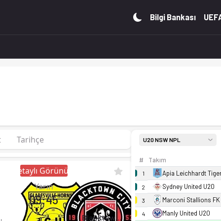
an. Kadro, fikstür ve canlı skor Ofsayt'ta.
Bilgi Bankası
UEFA
t
Tarihçe
U20 NSW NPL
#
Takım
Detaylı Görünüm
Apia Leichhardt Tige
1
Yarın
Sydney United U20
2
09:45
Marconi Stallions F
3
Manly United U20
4
C U20
Blacktown City FC U20