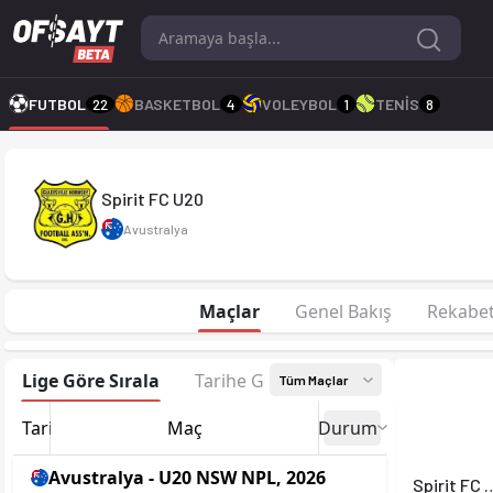
Spirit FC U20 26-27 sezonu | U20 NSW NPL'de 5. sırada, 45 pu
FUTBOL
22
BASKETBOL
4
VOLEYBOL
1
TENİS
8
Spirit FC U20
Avustralya
Maçlar
Genel Bakış
Rekabe
Lige Göre Sırala
Tarihe Göre Sırala
Tüm Maçlar
Tarih
Maç
Durum
Avustralya - U20 NSW NPL, 2026
Spirit F