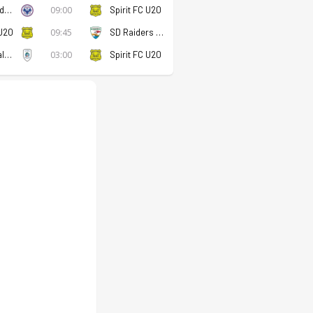
Manly United U20
09:00
Spirit FC U20
 U20
09:45
SD Raiders U20
Marconi Stallions FK U20
03:00
Spirit FC U20