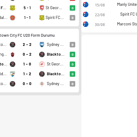
15/08
Spirit FC U20
5 - 1
St George FC U20
G
Spirit FC
22/08
Rockdale Illinden U20
1 - 1
Spirit FC U20
B
30/08
town City FC U20 Form Durumu
Blacktown City FC U20
2 - 2
Sydney FC U20
B
Wollongong Wolves U20
0 - 2
Blacktown City FC U20
G
Blacktown City FC U20
1 - 0
St George Saints U20
G
SD Raiders U20
1 - 2
Blacktown City FC U20
G
Blacktown City FC U20
0 - 0
Sydney United U20
B
an. Kadro, fikstür ve canlı skor Ofsayt'ta.