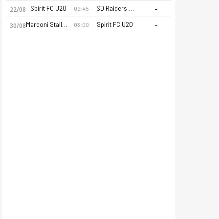
-
Spirit FC U20
SD Raiders U20
09:45
22/08
-
Marconi Stallions FK U20
Spirit FC U20
03:00
30/08