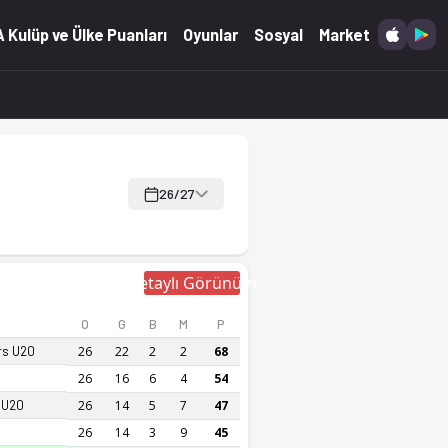
 Kulüp ve Ülke Puanları
Oyunlar
Sosyal
Market
26/27
Detaylı Görünüm
O
G
B
M
P
rs U20
26
22
2
2
68
26
16
6
4
54
K U20
26
14
5
7
47
26
14
3
9
45