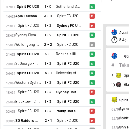
Spirit FC U20
1 - 0
Sutherland Sharks U20
07/02
G
Apia Leichhardt Tigers U20
3 - 0
Spirit FC U20
14/02
M
Spirit FC U20
1 - 2
Sydney FC U20
21/02
M
Avust
Sydney Olympic U20
1 - 2
Spirit FC U20
28/02
G
8 Ağu
Wollongong Wolves U20
2 - 2
Spirit FC U20
15/03
B
Spirit FC U20
3 - 1
Rockdale Illinden U20
21/03
G
Gü
St George FC U20
1 - 2
Spirit FC U20
28/03
G
#
Tak
Spirit FC U20
4 - 1
University of NSW U20
04/04
G
Spi
5
Western Sydney Wanderers U20
1 - 2
Spirit FC U20
12/04
G
10
Spirit FC U20
1 - 4
Sydney United U20
18/04
M
Spiri
Blacktown City FC U20
1 - 3
Spirit FC U20
26/04
G
02/08
Spirit FC U20
1 - 4
Manly United U20
02/05
M
25/07
SD Raiders U20
2 - 1
Spirit FC U20
09/05
M
18/07