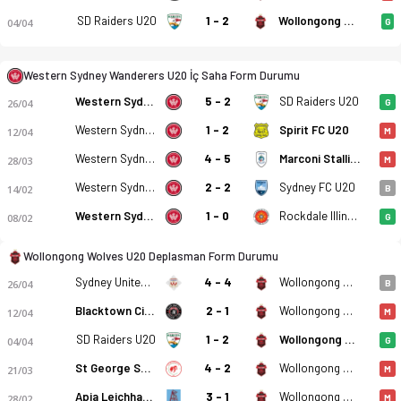
SD Raiders U20
1 - 2
Wollongong Wolves U20
04/04
G
Western Sydney Wanderers U20 İç Saha Form Durumu
Western Sydney Wanderers U20
5 - 2
SD Raiders U20
26/04
G
Western Sydney Wanderers U20 - Wollongong Wolves U20 0-1 bi
Western Sydney Wanderers U20
1 - 2
Spirit FC U20
12/04
M
Western Sydney Wanderers U20
4 - 5
Marconi Stallions FK U20
28/03
M
Western Sydney Wanderers U20
2 - 2
Sydney FC U20
14/02
B
Western Sydney Wanderers U20
1 - 0
Rockdale Illinden U20
08/02
G
Wollongong Wolves U20 Deplasman Form Durumu
Sydney United U20
4 - 4
Wollongong Wolves U20
26/04
B
Blacktown City FC U20
2 - 1
Wollongong Wolves U20
12/04
M
SD Raiders U20
1 - 2
Wollongong Wolves U20
04/04
G
St George Saints U20
4 - 2
Wollongong Wolves U20
21/03
M
Apia Leichhardt Tigers U20
3 - 1
Wollongong Wolves U20
28/02
M