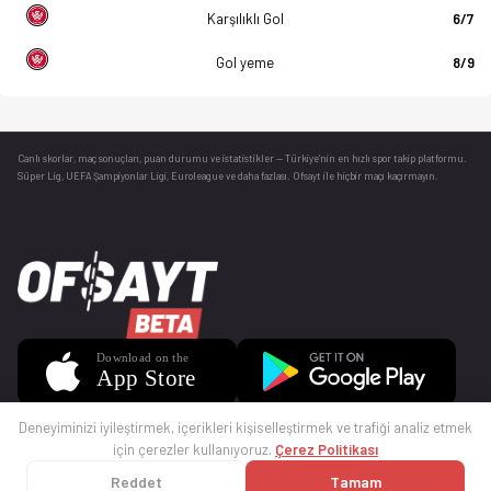
Karşılıklı Gol
6/7
Gol yeme
8/9
Canlı skorlar
, maç sonuçları, puan durumu ve istatistikler — Türkiye’nin en hızlı spor takip platformu.
Süper Lig, UEFA Şampiyonlar Ligi, Euroleague ve daha fazlası. Ofsayt ile hiçbir maçı kaçırmayın.
Deneyiminizi iyileştirmek, içerikleri kişiselleştirmek ve trafiği analiz etmek
için çerezler kullanıyoruz.
Çerez Politikası
Reddet
Tamam