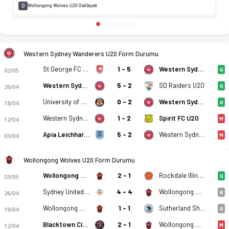
0
Wollongong Wolves U20 Galibiyeti
Western Sydney Wanderers U20 Form Durumu
St George FC U20
1 - 5
Western Sydney Wanderers U20
02/05
G
Western Sydney Wanderers U20
5 - 2
SD Raiders U20
26/04
G
University of NSW U20
0 - 2
Western Sydney Wanderers U20
18/04
G
Western Sydney Wanderers U20
1 - 2
Spirit FC U20
12/04
M
Apia Leichhardt Tigers U20
5 - 2
Western Sydney Wanderers U20
03/04
M
Wollongong Wolves U20 Form Durumu
Wollongong Wolves U20
2 - 1
Rockdale Illinden U20
03/05
G
Sydney United U20
4 - 4
Wollongong Wolves U20
26/04
B
Wollongong Wolves U20
1 - 1
Sutherland Sharks U20
19/04
B
Blacktown City FC U20
2 - 1
Wollongong Wolves U20
12/04
M