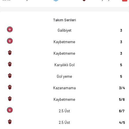
Takım Serileri
Galibiyet
3
Kaybetmeme
3
Kaybetmeme
3
Karşılıklı Gol
5
Gol yeme
5
Kazanamama
3/4
Kaybetmeme
5/6
2.5 Üst
6/7
2.5 Üst
4/5