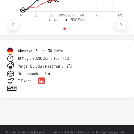
Almanya - 3. Lig - 38. Hafta
16 Mayıs 2026, Cumartesi 11:30
Parçalı Bulutlu ve Yağmurlu, 12°C
Donaustadion, Ulm
F. Exner
Canlı skorlar
, maç sonuçları, puan durumu ve istatistikler — Türkiye’nin en hızlı spor takip platformu.