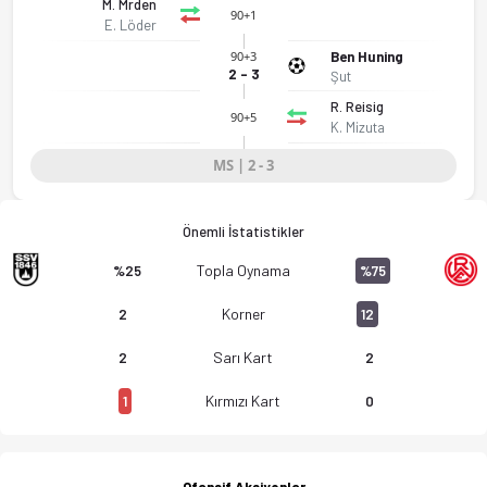
M. Mrden
90+1
E. Löder
SSV Ulm 1846 - Rot Weiss Essen 2-3 bitti. Gol anları, kadro, 
Ben Huning
90+3
2 - 3
Şut
R. Reisig
90+5
K. Mizuta
MS | 2 - 3
Önemli İstatistikler
Topla Oynama
%25
%75
Korner
2
12
Sarı Kart
2
2
Kırmızı Kart
1
0
Ofansif Aksiyonlar