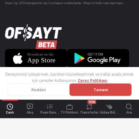
Süper Lig, UEFA Şampiyonlar Ligi, Euroleague ve daha fazlası. Ofsayt ile hiçbir maçı kaçırmayın.
Deneyiminizi iyileştirmek, içerikleri kişiselleştirmek ve trafiği analiz etmek
için çerezler kullanıyoruz.
Çerez Politikası
Reddet
Tamam
© 2025 Ofsayt
Kullanım Koşulları
Gizlilik Politikası
Çerez Politikası
İletişim
Sıkça Sorulan Sorular
Künye
YENİ
Canlı
Akış
Puan Durumu
TV Rehberi
Transferler
İddaa Bülteni
Ara