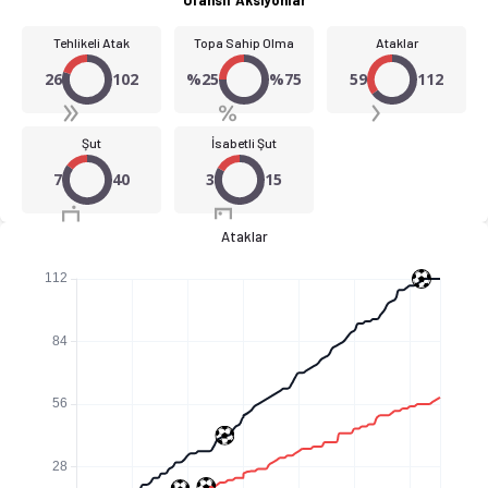
Tehlikeli Atak
Topa Sahip Olma
Ataklar
26
102
%25
%75
59
112
Şut
İsabetli Şut
7
40
3
15
Ataklar