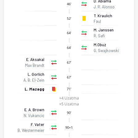
D. Abiama
46'
J. R. Alonso
T. Kraulich
52'
Faul
M. Janssen
64'
R. Safi
M.Obuz
64'
G. Swajkowski
E. Aksakal
67'
Max Brandt
L. Gorlich
67'
A. B. El-Zein
L. Mazagg
71'
+4 Uzatma
+5 Uzatma
E. A. Brown
90'
N. Vukancic
F. Vater
90+1
B. Westermeier