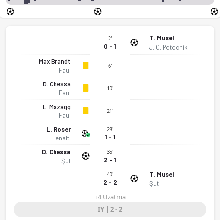
T. Musel
2'
0 - 1
J. C. Potocnik
Max Brandt
6'
Faul
D. Chessa
10'
Faul
L. Mazagg
21'
Faul
L. Roser
28'
1 - 1
Penaltı
D. Chessa
35'
2 - 1
Şut
T. Musel
40'
2 - 2
Şut
+4 Uzatma
IY | 2 - 2