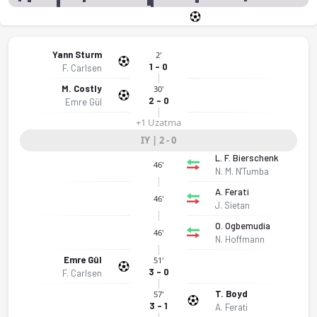
Yann Sturm
2'
1 - 0
F. Carlsen
M. Costly
30'
2 - 0
Emre Gül
+1 Uzatma
IY | 2 - 0
L. F. Bierschenk
46'
N. M. N'Tumba
A. Ferati
46'
J. Sietan
O. Ogbemudia
46'
N. Hoffmann
Emre Gül
51'
3 - 0
F. Carlsen
T. Boyd
57'
3 - 1
A. Ferati