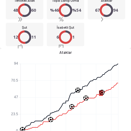
Tehlikeli Atak
Topa Sahip Olma
Ataklar
48
60
%46
%54
67
94
Şut
İsabetli Şut
12
11
6
1
Ataklar