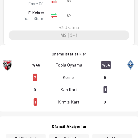
88'
FC Ingolstadt 04 - SV Waldhof Mannheim 5-1 bitti. Gol anları,
Emre Gül
E. Kehrer
89'
Yann Sturm
+5 Uzatma
MS | 5 - 1
Önemli İstatistikler
Topla Oynama
%46
%54
Korner
7
5
Sarı Kart
0
1
Kırmızı Kart
1
0
Ofansif Aksiyonlar