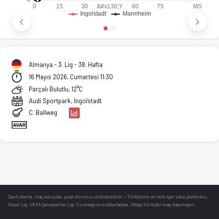
Almanya - 3. Lig - 38. Hafta
16 Mayıs 2026, Cumartesi 11:30
Parçalı Bulutlu, 12°C
Audi Sportpark, Ingolstadt
C. Ballweg
Canlı skorlar
, maç sonuçları, puan durumu ve istatistikler — Türkiye’nin en hızlı spor takip platformu.
Süper Lig, UEFA Şampiyonlar Ligi, Euroleague ve daha fazlası. Ofsayt ile hiçbir maçı kaçırmayın.