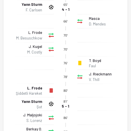
Yann Sturm
65'
4 - 1
F. Carlsen
Masca
66'
D. Mendes
L. Frode
70'
M. Besuschkow
J. Kugel
70'
M. Costly
T. Boyd
76'
Faul
J. Rieckmann
78'
V. Thill
L. Frode
80'
Şiddetli Hareket
Yann Sturm
81'
5 - 1
Şut
J. Maljojoki
86'
S. Lorenz
Berkay O.